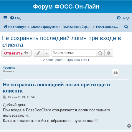
Форум ФОСС-Он-Лайн
FAQ
Вход
П
На главную
Список форумов
Тематический форум
FossLook Заявка
о
Не сохранять последний логин при входе в
и
клиента
с
Поиск
Расширен
Ответить
к
2 сообщения • Страница
1
из
1
Yevgeny
Новичок
Не сохранять последний логин при входе в
клиента
С
19 сен 2019, 13:56
о
о
Добрый день.
б
При входе в FossDocClient отображается логин последнего
щ
е
пользователя.
н
Как это отключть чтобы отображалось пустое поле?
и
е