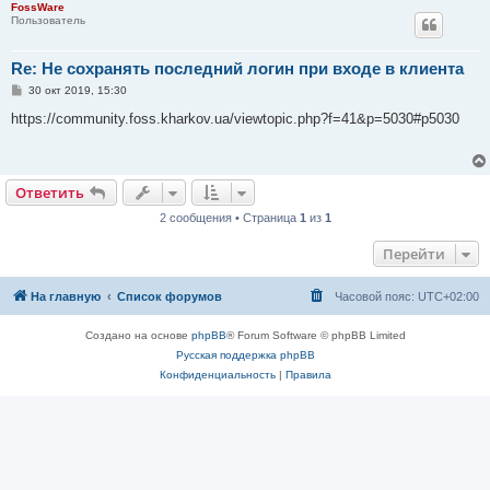
FossWare
Пользователь
Re: Не сохранять последний логин при входе в клиента
С
30 окт 2019, 15:30
о
о
https://community.foss.kharkov.ua/viewtopic.php?f=41&p=5030#p5030
б
щ
е
н
и
Ответить
е
2 сообщения • Страница
1
из
1
Перейти
На главную
Список форумов
Часовой пояс:
UTC+02:00
Создано на основе
phpBB
® Forum Software © phpBB Limited
Русская поддержка phpBB
Конфиденциальность
|
Правила