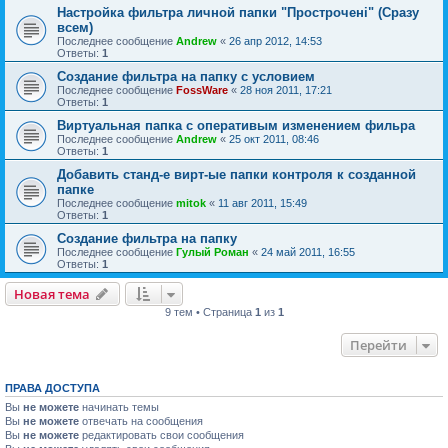
Настройка фильтра личной папки "Прострочені" (Сразу
всем)
Последнее сообщение
Andrew
«
26 апр 2012, 14:53
Ответы:
1
Создание фильтра на папку с условием
Последнее сообщение
FossWare
«
28 ноя 2011, 17:21
Ответы:
1
Виртуальная папка с оперативым изменением фильра
Последнее сообщение
Andrew
«
25 окт 2011, 08:46
Ответы:
1
Добавить станд-е вирт-ые папки контроля к созданной
папке
Последнее сообщение
mitok
«
11 авг 2011, 15:49
Ответы:
1
Создание фильтра на папку
Последнее сообщение
Гулый Роман
«
24 май 2011, 16:55
Ответы:
1
Новая тема
9 тем • Страница
1
из
1
Перейти
ПРАВА ДОСТУПА
Вы
не можете
начинать темы
Вы
не можете
отвечать на сообщения
Вы
не можете
редактировать свои сообщения