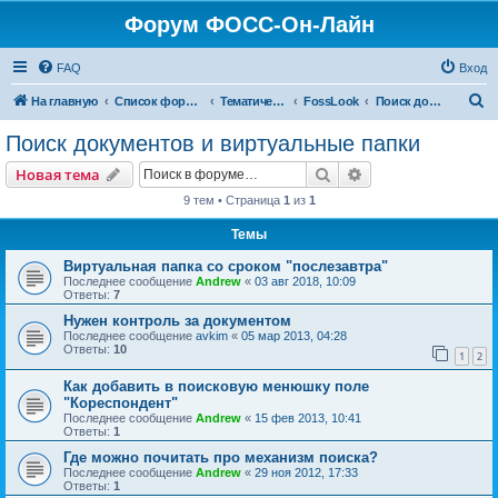
Форум ФОСС-Он-Лайн
FAQ
Вход
П
На главную
Список форумов
Тематический форум
FossLook
Поиск документов и виртуальные папки
о
Поиск документов и виртуальные папки
и
Поиск
Расширенный пои
Новая тема
с
9 тем • Страница
1
из
1
к
Темы
Виртуальная папка со сроком "послезавтра"
Последнее сообщение
Andrew
«
03 авг 2018, 10:09
Ответы:
7
Нужен контроль за документом
Последнее сообщение
avkim
«
05 мар 2013, 04:28
Ответы:
10
1
2
Как добавить в поисковую менюшку поле
"Кореспондент"
Последнее сообщение
Andrew
«
15 фев 2013, 10:41
Ответы:
1
Где можно почитать про механизм поиска?
Последнее сообщение
Andrew
«
29 ноя 2012, 17:33
Ответы:
1