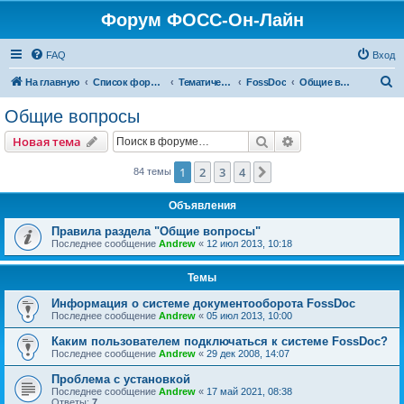
Форум ФОСС-Он-Лайн
FAQ
Вход
П
На главную
Список форумов
Тематический форум
FossDoc
Общие вопросы
о
Общие вопросы
и
Поиск
Расширенный пои
Новая тема
с
к
1
2
3
4
След.
84 темы
Объявления
Правила раздела "Общие вопросы"
Последнее сообщение
Andrew
«
12 июл 2013, 10:18
Темы
Информация о системе документооборота FossDoc
Последнее сообщение
Andrew
«
05 июл 2013, 10:00
Каким пользователем подключаться к системе FossDoc?
Последнее сообщение
Andrew
«
29 дек 2008, 14:07
Проблема с установкой
Последнее сообщение
Andrew
«
17 май 2021, 08:38
Ответы:
7