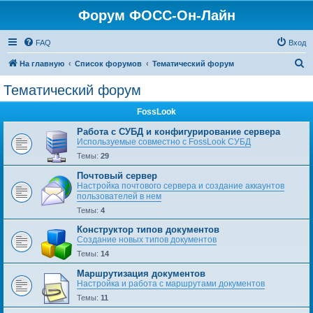
Форум ФОСС-Он-Лайн
FAQ
Вход
П
На главную
Список форумов
Тематический форум
о
Тематический форум
и
FossLook
с
к
Работа с СУБД и конфигурирование сервера
Используемые совместно с FossLook СУБД
Темы:
29
Почтовый сервер
Настройка почтового сервера и создание аккаунтов
пользователей в нем
Темы:
4
Конструктор типов документов
Создание новых типов документов
Темы:
14
Маршрутизация документов
Настройка и работа с маршрутами документов
Темы:
11