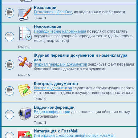
Резолюции
Резолюции в FossDoc
, их подготовка и особенности
Темы:
1
Напоминания
Периодические напоминания
позволяют отправлять
поручения с регулярной периодичностью (день, неделя,
месяц, квартал, год)
Темы:
1
Журнал передачи документов и номенклатура
дел
Журнал передачи документов
фиксирует факт передачи
бумажной копии документа сотрудникам.
Темы:
5
Контроль документов
Контроль документов
служит для автоматизации работы
контрольного отдела в государственных органах власти
Темы:
6
Видео-конференции
Видео-конференции
для организации общения между
сотрудниками
Темы:
1
Интеграция с FossMail
Интеграция с корпоративной почтой FossMail