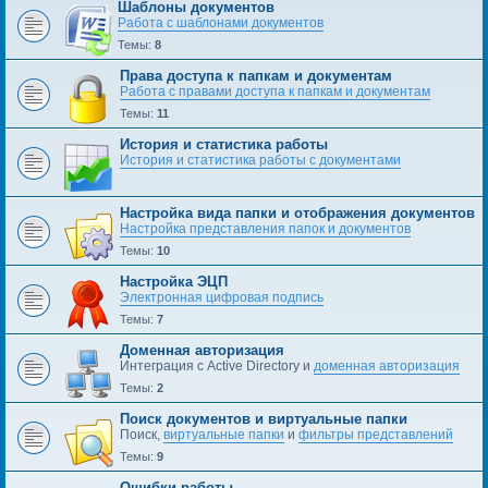
Шаблоны документов
Работа с шаблонами документов
Темы:
8
Права доступа к папкам и документам
Работа с правами доступа к папкам и документам
Темы:
11
История и статистика работы
История и статистика работы с документами
Настройка вида папки и отображения документов
Настройка представления папок и документов
Темы:
10
Настройка ЭЦП
Электронная цифровая подпись
Темы:
7
Доменная авторизация
Интеграция с Active Directory и
доменная авторизация
Темы:
2
Поиск документов и виртуальные папки
Поиск,
виртуальные папки
и
фильтры представлений
Темы:
9
Ошибки работы