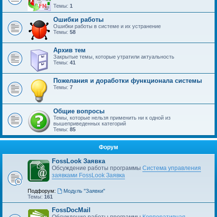
Темы:
1
Ошибки работы
Ошибки работы в системе и их устранение
Темы:
58
Архив тем
Закрытые темы, которые утратили актуальность
Темы:
41
Пожелания и доработки функционала системы
Темы:
7
Общие вопросы
Темы, которые нельзя применить ни к одной из
вышеприведенных категорий
Темы:
85
Форум
FossLook Заявка
Обсуждение работы программы
Система управления
заявками FossLook Заявка
Подфорум:
Модуль "Заявки"
Темы:
161
FossDocMail