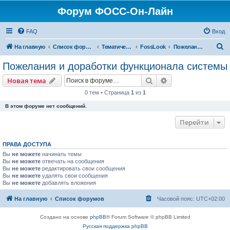
Форум ФОСС-Он-Лайн
FAQ
Вход
П
На главную
Список форумов
Тематический форум
FossLook
Пожелания и доработки функционала системы
о
Пожелания и доработки функционала системы
и
Поиск
Расширенный пои
Новая тема
с
0 тем • Страница
1
из
1
к
В этом форуме нет сообщений.
Перейти
ПРАВА ДОСТУПА
Вы
не можете
начинать темы
Вы
не можете
отвечать на сообщения
Вы
не можете
редактировать свои сообщения
Вы
не можете
удалять свои сообщения
Вы
не можете
добавлять вложения
На главную
Список форумов
Часовой пояс:
UTC+02:00
Создано на основе
phpBB
® Forum Software © phpBB Limited
Русская поддержка phpBB