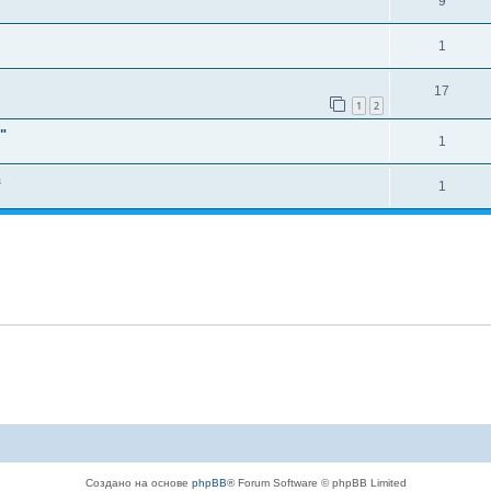
9
1
17
1
2
"
1
в
1
Создано на основе
phpBB
® Forum Software © phpBB Limited