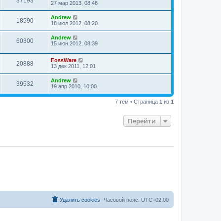
37193
27 мар 2013, 08:48
Andrew
18590
18 июл 2012, 08:20
Andrew
60300
15 июн 2012, 08:39
FossWare
20888
13 дек 2011, 12:01
Andrew
39532
19 апр 2010, 10:00
7 тем • Страница
1
из
1
Перейти
Удалить cookies
Часовой пояс:
UTC+02:00