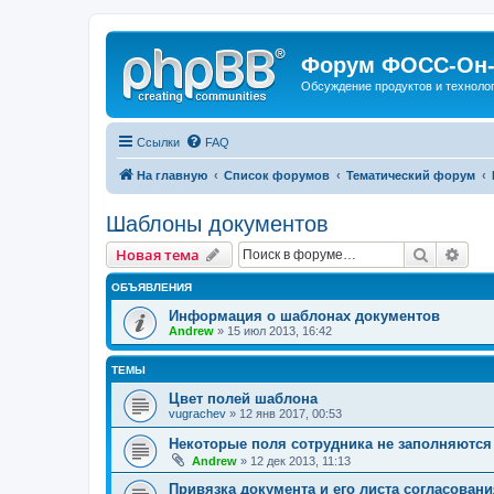
Форум ФОСС-Он-
Обсуждение продуктов и техноло
Ссылки
FAQ
На главную
Список форумов
Тематический форум
Шаблоны документов
Поиск
Рас
Новая тема
ОБЪЯВЛЕНИЯ
Информация о шаблонах документов
Andrew
» 15 июл 2013, 16:42
ТЕМЫ
Цвет полей шаблона
vugrachev
» 12 янв 2017, 00:53
Некоторые поля сотрудника не заполняются
Andrew
» 12 дек 2013, 11:13
Привязка документа и его листа согласовани