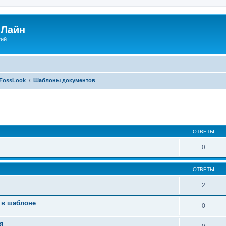
Лайн
гий
FossLook
Шаблоны документов
ширенный поиск
ОТВЕТЫ
0
ОТВЕТЫ
2
 в шаблоне
0
я