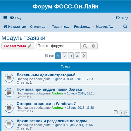
Форум ФОСС-Он-Лайн
FAQ
Вход
П
На главную
Список форумов
Тематический форум
FossLook Заявка
Модуль "Заявки"
о
Модуль "Заявки"
и
Поиск
Расширенный пои
Новая тема
с
к
1
2
3
4
След.
80 тем
Темы
Локальным администраторам!
Последнее сообщение
Eugene
«
01 сен 2016, 17:03
Ответы:
1
Помилка при видачі папки Заявка
Последнее сообщение
Andrew
«
15 июн 2015, 11:15
Ответы:
1
Cтворення заявки в Windows 7
Последнее сообщение
Andrew
«
15 янв 2015, 11:30
Ответы:
17
1
2
Архив заявок и разделение по годам
Последнее сообщение
Eugene
«
30 дек 2014, 08:56
Ответы:
7