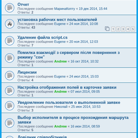
Отчет
Последнее сообщение
МаринаКопту
«
19 дек 2014, 15:44
Ответы:
2
установка рабочих мест пользователей
Последнее сообщение
Eugene
«
24 ноя 2014, 10:08
Ответы:
43
1
2
3
4
5
Удаление файла script.cs
Последнее сообщение
Eugene
«
20 ноя 2014, 12:03
Ответы:
7
Помилка взаємодії з сервером після повернення з
режиму "сон"
Последнее сообщение
Andrew
«
16 окт 2014, 10:32
Ответы:
1
Лицензии
Последнее сообщение
Eugene
«
24 июл 2014, 15:03
Ответы:
4
Настройка отображения полей в карточке заявки
Последнее сообщение
Andrew
«
07 июл 2014, 09:05
Ответы:
1
Уведомление пользователя о выполненной заявке
Последнее сообщение
Николай
«
25 июн 2014, 10:53
Ответы:
3
Выбор исполнителя в процесе прохождения маршрута
заявки
Последнее сообщение
Andrew
«
16 июн 2014, 08:59
Ответы:
5
Довідник співробітників