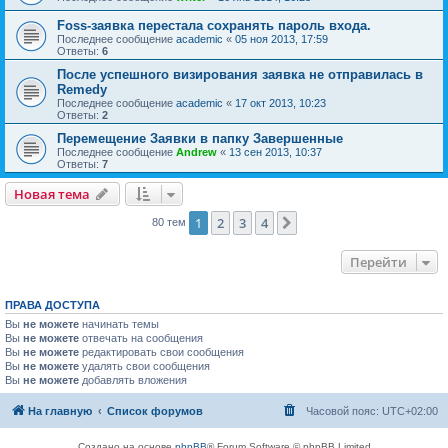
Foss-заявка перестала сохранять пароль входа.
Последнее сообщение
academic
«
05 ноя 2013, 17:59
Ответы:
6
После успешного визирования заявка не отправилась в
Remedy
Последнее сообщение
academic
«
17 окт 2013, 10:23
Ответы:
2
Перемещение Заявки в папку Завершенные
Последнее сообщение
Andrew
«
13 сен 2013, 10:37
Ответы:
7
Новая тема
1
2
3
4
След.
80 тем
Перейти
ПРАВА ДОСТУПА
Вы
не можете
начинать темы
Вы
не можете
отвечать на сообщения
Вы
не можете
редактировать свои сообщения
Вы
не можете
удалять свои сообщения
Вы
не можете
добавлять вложения
На главную
Список форумов
Часовой пояс:
UTC+02:00
Создано на основе
phpBB
® Forum Software © phpBB Limited