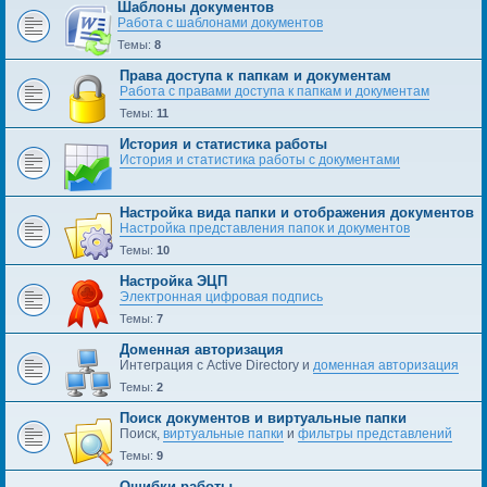
Шаблоны документов
Работа с шаблонами документов
Темы:
8
Права доступа к папкам и документам
Работа с правами доступа к папкам и документам
Темы:
11
История и статистика работы
История и статистика работы с документами
Настройка вида папки и отображения документов
Настройка представления папок и документов
Темы:
10
Настройка ЭЦП
Электронная цифровая подпись
Темы:
7
Доменная авторизация
Интеграция с Active Directory и
доменная авторизация
Темы:
2
Поиск документов и виртуальные папки
Поиск,
виртуальные папки
и
фильтры представлений
Темы:
9
Ошибки работы