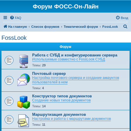
Форум ФОСС-Он-Лайн
FAQ
Вход
П
На главную
Список форумов
Тематический форум
FossLook
о
FossLook
и
Форум
с
к
Работа с СУБД и конфигурирование сервера
Используемые совместно с FossLook СУБД
Темы:
29
Почтовый сервер
Настройка почтового сервера и создание аккаунтов
пользователей в нем
Темы:
4
Конструктор типов документов
Создание новых типов документов
Темы:
14
Маршрутизация документов
Настройка и работа с маршрутами документов
Темы:
11