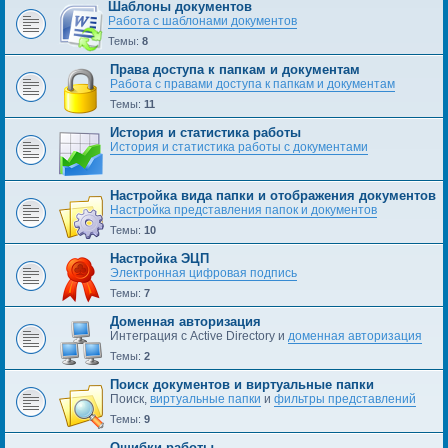
Шаблоны документов
Работа с шаблонами документов
Темы:
8
Права доступа к папкам и документам
Работа с правами доступа к папкам и документам
Темы:
11
История и статистика работы
История и статистика работы с документами
Настройка вида папки и отображения документов
Настройка представления папок и документов
Темы:
10
Настройка ЭЦП
Электронная цифровая подпись
Темы:
7
Доменная авторизация
Интеграция с Active Directory и
доменная авторизация
Темы:
2
Поиск документов и виртуальные папки
Поиск,
виртуальные папки
и
фильтры представлений
Темы:
9
Ошибки работы