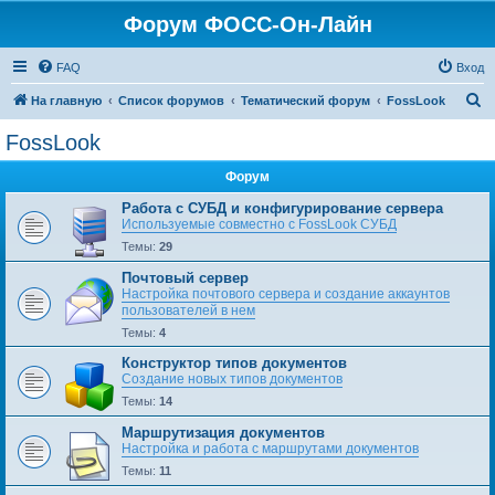
Форум ФОСС-Он-Лайн
FAQ
Вход
П
На главную
Список форумов
Тематический форум
FossLook
о
FossLook
и
Форум
с
к
Работа с СУБД и конфигурирование сервера
Используемые совместно с FossLook СУБД
Темы:
29
Почтовый сервер
Настройка почтового сервера и создание аккаунтов
пользователей в нем
Темы:
4
Конструктор типов документов
Создание новых типов документов
Темы:
14
Маршрутизация документов
Настройка и работа с маршрутами документов
Темы:
11