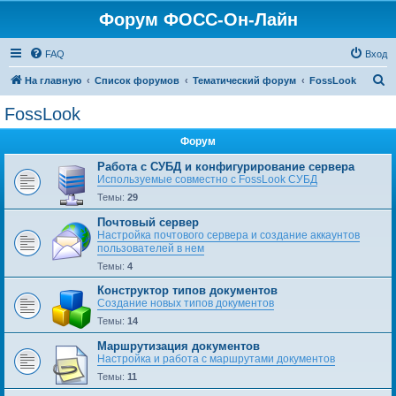
Форум ФОСС-Он-Лайн
FAQ
Вход
П
На главную
Список форумов
Тематический форум
FossLook
о
FossLook
и
Форум
с
к
Работа с СУБД и конфигурирование сервера
Используемые совместно с FossLook СУБД
Темы:
29
Почтовый сервер
Настройка почтового сервера и создание аккаунтов
пользователей в нем
Темы:
4
Конструктор типов документов
Создание новых типов документов
Темы:
14
Маршрутизация документов
Настройка и работа с маршрутами документов
Темы:
11