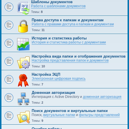
Шаблоны документов
Работа с шаблонами документов
Темы:
8
Права доступа к папкам и документам
Работа с правами доступа к папкам и документам
Темы:
11
История и статистика работы
История и статистика работы с документами
Настройка вида папки и отображения документов
Настройка представления папок и документов
Темы:
10
Настройка ЭЦП
Электронная цифровая подпись
Темы:
7
Доменная авторизация
Интеграция с Active Directory и
доменная авторизация
Темы:
2
Поиск документов и виртуальные папки
Поиск,
виртуальные папки
и
фильтры представлений
Темы:
9
Ошибки работы