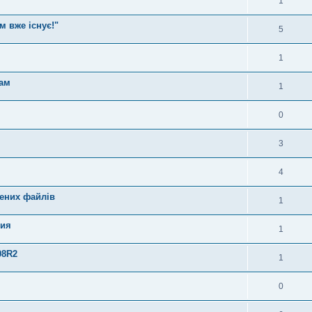
1
м вже існує!"
5
1
ам
1
0
3
4
дених файлів
1
ния
1
08R2
1
0