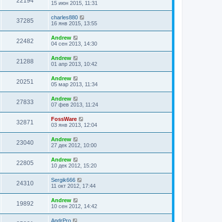
22194
15 июн 2015, 11:31
charles880
37285
16 янв 2015, 13:55
Andrew
22482
04 сен 2013, 14:30
Andrew
21288
01 апр 2013, 10:42
Andrew
20251
05 мар 2013, 11:34
Andrew
27833
07 фев 2013, 11:24
FossWare
32871
03 янв 2013, 12:04
Andrew
23040
27 дек 2012, 10:00
Andrew
22805
10 дек 2012, 15:20
Sergik666
24310
11 окт 2012, 17:44
Andrew
19892
10 сен 2012, 14:42
AndrPro