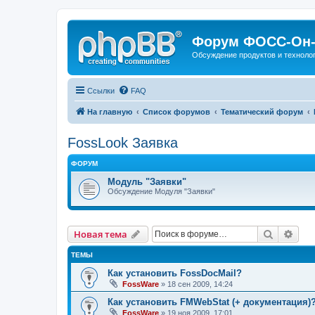
Форум ФОСС-Он-
Обсуждение продуктов и техноло
Ссылки
FAQ
На главную
Список форумов
Тематический форум
FossLook Заявка
ФОРУМ
Модуль "Заявки"
Обсуждение Модуля "Заявки"
Поиск
Рас
Новая тема
ТЕМЫ
Как установить FossDocMail?
FossWare
» 18 сен 2009, 14:24
Как установить FMWebStat (+ документация)
FossWare
» 19 ноя 2009, 17:01