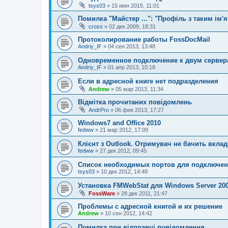
tsys03
» 15 июн 2015, 11:01
Помилка "Майстер ...": "Профіль з таким ім'я
cross
» 02 дек 2009, 18:31
Протоколирование работы FossDocMail
Andriy_IF
» 04 сен 2013, 13:48
Одновременное подключение к двум сервер
Andriy_IF
» 01 апр 2013, 10:18
Если в адресной книге нет подразделения
Andrew
» 05 мар 2013, 11:34
Відмітка прочитаних повідомлень
AndrPro
» 06 фев 2013, 17:27
Windows7 and Office 2010
fedww
» 21 мар 2012, 17:09
Клієнт з Outlook. Отримувач не бачить вкла
fedww
» 27 дек 2012, 09:45
Список необходимых портов для подключе
tsys03
» 10 дек 2012, 14:48
Установка FMWebStat для Windows Server 20
FossWare
» 28 дек 2011, 21:47
Проблемы с адресной книгой и их решение
Andrew
» 10 сен 2012, 14:42
Помилка при відправці повідомлення