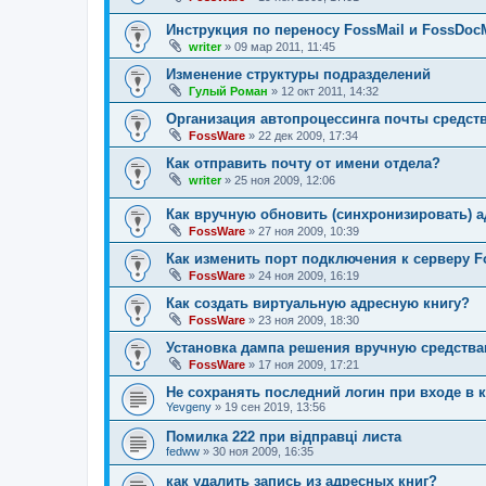
Инструкция по переносу FossMail и FossDocM
writer
» 09 мар 2011, 11:45
Изменение структуры подразделений
Гулый Роман
» 12 окт 2011, 14:32
Организация автопроцессинга почты средст
FossWare
» 22 дек 2009, 17:34
Как отправить почту от имени отдела?
writer
» 25 ноя 2009, 12:06
Как вручную обновить (синхронизировать) 
FossWare
» 27 ноя 2009, 10:39
Как изменить порт подключения к серверу 
FossWare
» 24 ноя 2009, 16:19
Как создать виртуальную адресную книгу?
FossWare
» 23 ноя 2009, 18:30
Установка дампа решения вручную средств
FossWare
» 17 ноя 2009, 17:21
Не сохранять последний логин при входе в 
Yevgeny
» 19 сен 2019, 13:56
Помилка 222 при відправці листа
fedww
» 30 ноя 2009, 16:35
как удалить запись из адресных книг?