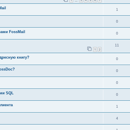
1
3
4
5
6
7
…
ail
1
0
вами FossMail
0
11
1
2
адресную книгу?
0
FossDoc?
0
0
ами SQL
0
клиента
1
4