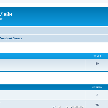
Лайн
гий
FossLook Заявка
ТЕМЫ
80
ширенный поиск
ОТВЕТЫ
3
?
65