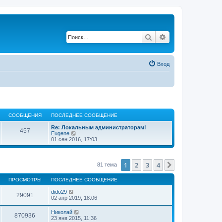
Поиск
Расширенный по
Вход
СООБЩЕНИЯ
ПОСЛЕДНЕЕ СООБЩЕНИЕ
Re: Локальным администраторам!
457
П
Eugene
е
01 сен 2016, 17:03
р
е
й
т
1
2
3
4
След.
81 тема
и
к
ПРОСМОТРЫ
ПОСЛЕДНЕЕ СООБЩЕНИЕ
п
о
dido29
с
29091
02 апр 2019, 18:06
л
е
д
Николай
870936
н
23 янв 2015, 11:36
е