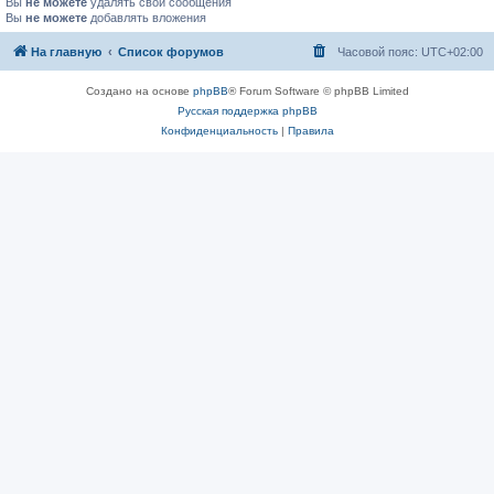
Вы
не можете
удалять свои сообщения
Вы
не можете
добавлять вложения
На главную
Список форумов
Часовой пояс:
UTC+02:00
Создано на основе
phpBB
® Forum Software © phpBB Limited
Русская поддержка phpBB
Конфиденциальность
|
Правила