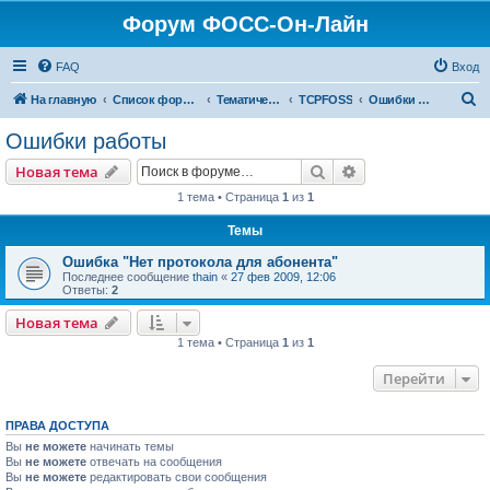
Форум ФОСС-Он-Лайн
FAQ
Вход
П
На главную
Список форумов
Тематический форум
TCPFOSS
Ошибки работы
о
Ошибки работы
и
Поиск
Расширенный пои
Новая тема
с
1 тема • Страница
1
из
1
к
Темы
Ошибка "Нет протокола для абонента"
Последнее сообщение
thain
«
27 фев 2009, 12:06
Ответы:
2
Новая тема
1 тема • Страница
1
из
1
Перейти
ПРАВА ДОСТУПА
Вы
не можете
начинать темы
Вы
не можете
отвечать на сообщения
Вы
не можете
редактировать свои сообщения