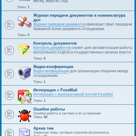
месяц, квартал, год)
Темы:
1
Журнал передачи документов и номенклатура
дел
Журнал передачи документов
фиксирует факт передачи
бумажной копии документа сотрудникам.
Темы:
5
Контроль документов
Контроль документов
служит для автоматизации работы
контрольного отдела в государственных органах власти
Темы:
6
Видео-конференции
Видео-конференции
для организации общения между
сотрудниками
Темы:
1
Интеграция с FossMail
Интеграция с корпоративной почтой FossMail
Темы:
1
Ошибки работы
Ошибки работы в системе и их устранение
Темы:
58
Архив тем
Закрытые темы, которые утратили актуальность