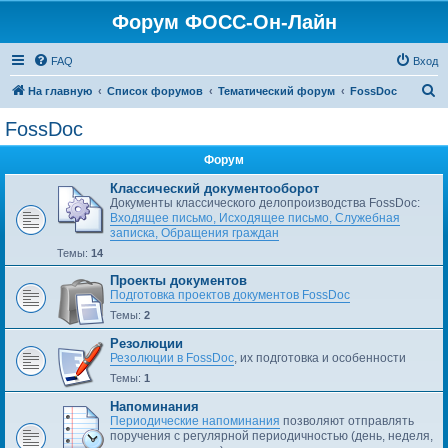
Форум ФОСС-Он-Лайн
FAQ
Вход
П
На главную
Список форумов
Тематический форум
FossDoc
о
FossDoc
и
Форум
с
к
Классический документооборот
Документы классического делопроизводства FossDoc:
Входящее письмо, Исходящее письмо, Служебная
записка, Обращения граждан
Темы:
14
Проекты документов
Подготовка проектов документов FossDoc
Темы:
2
Резолюции
Резолюции в FossDoc
, их подготовка и особенности
Темы:
1
Напоминания
Периодические напоминания
позволяют отправлять
поручения с регулярной периодичностью (день, неделя,