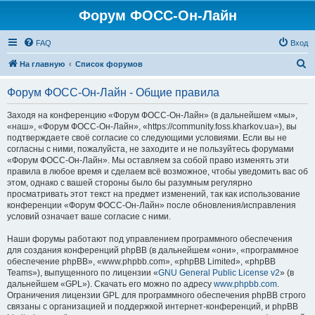
Форум ФОСС-Он-Лайн
FAQ
Вход
П
На главную
Список форумов
о
Форум ФОСС-Он-Лайн - Общие правила
и
с
Заходя на конференцию «Форум ФОСС-Он-Лайн» (в дальнейшем «мы»,
«наш», «Форум ФОСС-Он-Лайн», «https://community.foss.kharkov.ua»), вы
к
подтверждаете своё согласие со следующими условиями. Если вы не
согласны с ними, пожалуйста, не заходите и не пользуйтесь форумами
«Форум ФОСС-Он-Лайн». Мы оставляем за собой право изменять эти
правила в любое время и сделаем всё возможное, чтобы уведомить вас об
этом, однако с вашей стороны было бы разумным регулярно
просматривать этот текст на предмет изменений, так как использование
конференции «Форум ФОСС-Он-Лайн» после обновления/исправления
условий означает ваше согласие с ними.
Наши форумы работают под управлением программного обеспечения
для создания конференций phpBB (в дальнейшем «они», «программное
обеспечение phpBB», «www.phpbb.com», «phpBB Limited», «phpBB
Teams»), выпущенного по лицензии «
GNU General Public License v2
» (в
дальнейшем «GPL»). Скачать его можно по адресу
www.phpbb.com
.
Ограничения лицензии GPL для программного обеспечения phpBB строго
связаны с организацией и поддержкой интернет-конференций, и phpBB