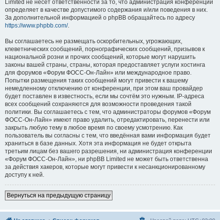
Limited не несёт ответственности за то, что администрация конференций
определяет в качестве допустимого содержания и/или поведения в них.
За дополнительной информацией о phpBB обращайтесь по адресу
https://www.phpbb.com/
.
Вы соглашаетесь не размещать оскорбительных, угрожающих,
клеветнических сообщений, порнографических сообщений, призывов к
национальной розни и прочих сообщений, которые могут нарушить
законы вашей страны, страны, которая предоставляет услуги хостинга
для форумов «Форум ФОСС-Он-Лайн» или международное право.
Попытки размещения таких сообщений могут привести к вашему
немедленному отключению от конференции, при этом ваш провайдер
будет поставлен в известность, если мы сочтём это нужным. IP-адреса
всех сообщений сохраняются для возможности проведения такой
политики. Вы соглашаетесь с тем, что администраторы форумов «Форум
ФОСС-Он-Лайн» имеют право удалить, отредактировать, перенести или
закрыть любую тему в любое время по своему усмотрению. Как
пользователь вы согласны с тем, что введённая вами информация будет
храниться в базе данных. Хотя эта информация не будет открыта
третьим лицам без вашего разрешения, ни администрация конференции
«Форум ФОСС-Он-Лайн», ни phpBB Limited не может быть ответственна
за действия хакеров, которые могут привести к несанкционированному
доступу к ней.
Вернуться на предыдущую страницу