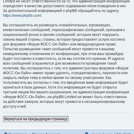
Limited не несёт ответственности за то, что администрация конференций
определяет в качестве допустимого содержания и/или поведения в них.
За дополнительной информацией о phpBB обращайтесь по адресу
https://www.phpbb.com/
.
Вы соглашаетесь не размещать оскорбительных, угрожающих,
клеветнических сообщений, порнографических сообщений, призывов к
национальной розни и прочих сообщений, которые могут нарушить
законы вашей страны, страны, которая предоставляет услуги хостинга
для форумов «Форум ФОСС-Он-Лайн» или международное право.
Попытки размещения таких сообщений могут привести к вашему
немедленному отключению от конференции, при этом ваш провайдер
будет поставлен в известность, если мы сочтём это нужным. IP-адреса
всех сообщений сохраняются для возможности проведения такой
политики. Вы соглашаетесь с тем, что администраторы форумов «Форум
ФОСС-Он-Лайн» имеют право удалить, отредактировать, перенести или
закрыть любую тему в любое время по своему усмотрению. Как
пользователь вы согласны с тем, что введённая вами информация будет
храниться в базе данных. Хотя эта информация не будет открыта
третьим лицам без вашего разрешения, ни администрация конференции
«Форум ФОСС-Он-Лайн», ни phpBB Limited не может быть ответственна
за действия хакеров, которые могут привести к несанкционированному
доступу к ней.
Вернуться на предыдущую страницу