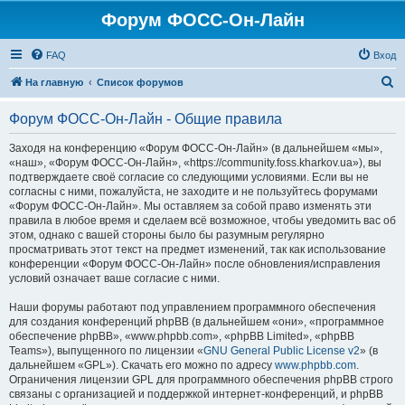
Форум ФОСС-Он-Лайн
FAQ
Вход
П
На главную
Список форумов
о
Форум ФОСС-Он-Лайн - Общие правила
и
с
Заходя на конференцию «Форум ФОСС-Он-Лайн» (в дальнейшем «мы»,
«наш», «Форум ФОСС-Он-Лайн», «https://community.foss.kharkov.ua»), вы
к
подтверждаете своё согласие со следующими условиями. Если вы не
согласны с ними, пожалуйста, не заходите и не пользуйтесь форумами
«Форум ФОСС-Он-Лайн». Мы оставляем за собой право изменять эти
правила в любое время и сделаем всё возможное, чтобы уведомить вас об
этом, однако с вашей стороны было бы разумным регулярно
просматривать этот текст на предмет изменений, так как использование
конференции «Форум ФОСС-Он-Лайн» после обновления/исправления
условий означает ваше согласие с ними.
Наши форумы работают под управлением программного обеспечения
для создания конференций phpBB (в дальнейшем «они», «программное
обеспечение phpBB», «www.phpbb.com», «phpBB Limited», «phpBB
Teams»), выпущенного по лицензии «
GNU General Public License v2
» (в
дальнейшем «GPL»). Скачать его можно по адресу
www.phpbb.com
.
Ограничения лицензии GPL для программного обеспечения phpBB строго
связаны с организацией и поддержкой интернет-конференций, и phpBB