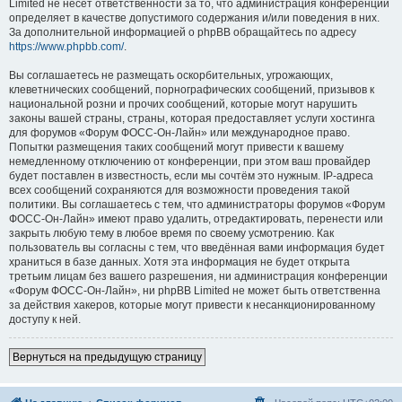
Limited не несёт ответственности за то, что администрация конференций
определяет в качестве допустимого содержания и/или поведения в них.
За дополнительной информацией о phpBB обращайтесь по адресу
https://www.phpbb.com/
.
Вы соглашаетесь не размещать оскорбительных, угрожающих,
клеветнических сообщений, порнографических сообщений, призывов к
национальной розни и прочих сообщений, которые могут нарушить
законы вашей страны, страны, которая предоставляет услуги хостинга
для форумов «Форум ФОСС-Он-Лайн» или международное право.
Попытки размещения таких сообщений могут привести к вашему
немедленному отключению от конференции, при этом ваш провайдер
будет поставлен в известность, если мы сочтём это нужным. IP-адреса
всех сообщений сохраняются для возможности проведения такой
политики. Вы соглашаетесь с тем, что администраторы форумов «Форум
ФОСС-Он-Лайн» имеют право удалить, отредактировать, перенести или
закрыть любую тему в любое время по своему усмотрению. Как
пользователь вы согласны с тем, что введённая вами информация будет
храниться в базе данных. Хотя эта информация не будет открыта
третьим лицам без вашего разрешения, ни администрация конференции
«Форум ФОСС-Он-Лайн», ни phpBB Limited не может быть ответственна
за действия хакеров, которые могут привести к несанкционированному
доступу к ней.
Вернуться на предыдущую страницу