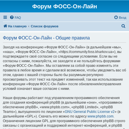
Форум ФОСС-Он-Лайн
FAQ
Вход
П
На главную
Список форумов
о
Форум ФОСС-Он-Лайн - Общие правила
и
с
Заходя на конференцию «Форум ФОСС-Он-Лайн» (в дальнейшем «мы»,
«наш», «Форум ФОСС-Он-Лайн», «https://community.foss.kharkov.ua»), вы
к
подтверждаете своё согласие со следующими условиями. Если вы не
согласны с ними, пожалуйста, не заходите и не пользуйтесь форумами
«Форум ФОСС-Он-Лайн». Мы оставляем за собой право изменять эти
правила в любое время и сделаем всё возможное, чтобы уведомить вас об
этом, однако с вашей стороны было бы разумным регулярно
просматривать этот текст на предмет изменений, так как использование
конференции «Форум ФОСС-Он-Лайн» после обновления/исправления
условий означает ваше согласие с ними.
Наши форумы работают под управлением программного обеспечения
для создания конференций phpBB (в дальнейшем «они», «программное
обеспечение phpBB», «www.phpbb.com», «phpBB Limited», «phpBB
Teams»), выпущенного по лицензии «
GNU General Public License v2
» (в
дальнейшем «GPL»). Скачать его можно по адресу
www.phpbb.com
.
Ограничения лицензии GPL для программного обеспечения phpBB строго
связаны с организацией и поддержкой интернет-конференций, и phpBB