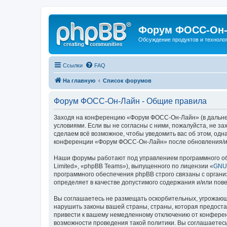
Форум ФОСС-Он-
Обсуждение продуктов и техноло
Ссылки
FAQ
На главную
Список форумов
Форум ФОСС-Он-Лайн - Общие правила
Заходя на конференцию «Форум ФОСС-Он-Лайн» (в дальнейш
условиями. Если вы не согласны с ними, пожалуйста, не 
сделаем всё возможное, чтобы уведомить вас об этом, одн
конференции «Форум ФОСС-Он-Лайн» после обновления/ис
Наши форумы работают под управлением программного об
Limited», «phpBB Teams»), выпущенного по лицензии «
GNU 
программного обеспечения phpBB строго связаны с органи
определяет в качестве допустимого содержания и/или по
Вы соглашаетесь не размещать оскорбительных, угрожающ
нарушить законы вашей страны, страны, которая предост
привести к вашему немедленному отключению от конференц
возможности проведения такой политики. Вы соглашаетес