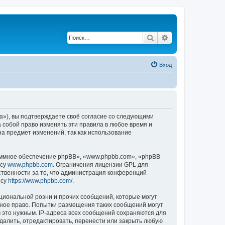
Поиск
Расширенный по
Вход
a»), вы подтверждаете своё согласие со следующими
 собой право изменять эти правила в любое время и
на предмет изменений, так как использование
ммное обеспечение phpBB», «www.phpbb.com», «phpBB
есу
www.phpbb.com
. Ограничения лицензии GPL для
ственности за то, что администрация конференций
есу
https://www.phpbb.com/
.
циональной розни и прочих сообщений, которые могут
ное право. Попытки размещения таких сообщений могут
 это нужным. IP-адреса всех сообщений сохраняются для
алить, отредактировать, перенести или закрыть любую