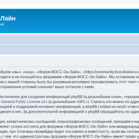
Лайн
гий
ем «мы», «наш», «Форум ФОСС-Он-Лайн», «https://community.foss.kharkov.u
заходите и не пользуйтесь форумами «Форум ФОСС-Он-Лайн». Мы оставляем за
ако с вашей стороны было бы разумным регулярно просматривать этот текст 
правления условий означает ваше согласие с ними.
еспечения для создания конференций phpBB (в дальнейшем «они», «програ
General Public License v2
» (в дальнейшем «GPL»). Скачать его можно по адр
зацией и поддержкой интернет-конференций, и phpBB Limited не несёт ответ
ведения в них. За дополнительной информацией о phpBB обращайтесь по адр
их, клеветнических сообщений, порнографических сообщений, призывов к на
авляет услуги хостинга для форумов «Форум ФОСС-Он-Лайн» или международ
ии, при этом ваш провайдер будет поставлен в известность, если мы сочтём
ь с тем, что администраторы форумов «Форум ФОСС-Он-Лайн» имеют право уд