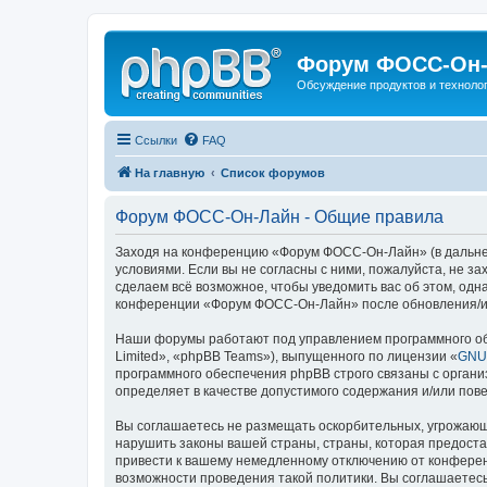
Форум ФОСС-Он-
Обсуждение продуктов и техноло
Ссылки
FAQ
На главную
Список форумов
Форум ФОСС-Он-Лайн - Общие правила
Заходя на конференцию «Форум ФОСС-Он-Лайн» (в дальнейш
условиями. Если вы не согласны с ними, пожалуйста, не 
сделаем всё возможное, чтобы уведомить вас об этом, одн
конференции «Форум ФОСС-Он-Лайн» после обновления/ис
Наши форумы работают под управлением программного об
Limited», «phpBB Teams»), выпущенного по лицензии «
GNU 
программного обеспечения phpBB строго связаны с органи
определяет в качестве допустимого содержания и/или по
Вы соглашаетесь не размещать оскорбительных, угрожающ
нарушить законы вашей страны, страны, которая предост
привести к вашему немедленному отключению от конференц
возможности проведения такой политики. Вы соглашаетес