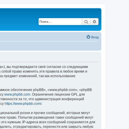
Поиск
Расширенный по
Вход
a»), вы подтверждаете своё согласие со следующими
 собой право изменять эти правила в любое время и
на предмет изменений, так как использование
ммное обеспечение phpBB», «www.phpbb.com», «phpBB
есу
www.phpbb.com
. Ограничения лицензии GPL для
ственности за то, что администрация конференций
есу
https://www.phpbb.com/
.
циональной розни и прочих сообщений, которые могут
ное право. Попытки размещения таких сообщений могут
 это нужным. IP-адреса всех сообщений сохраняются для
алить, отредактировать, перенести или закрыть любую