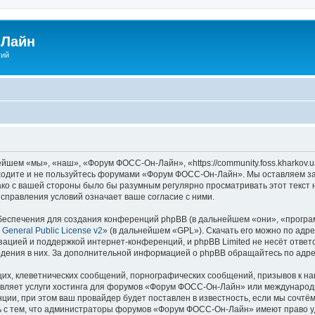
Лайн
гий
ем «мы», «наш», «Форум ФОСС-Он-Лайн», «https://community.foss.kharkov.u
заходите и не пользуйтесь форумами «Форум ФОСС-Он-Лайн». Мы оставляем за
ако с вашей стороны было бы разумным регулярно просматривать этот текст 
правления условий означает ваше согласие с ними.
еспечения для создания конференций phpBB (в дальнейшем «они», «програ
General Public License v2
» (в дальнейшем «GPL»). Скачать его можно по адр
зацией и поддержкой интернет-конференций, и phpBB Limited не несёт ответ
ведения в них. За дополнительной информацией о phpBB обращайтесь по адр
их, клеветнических сообщений, порнографических сообщений, призывов к на
авляет услуги хостинга для форумов «Форум ФОСС-Он-Лайн» или международ
ии, при этом ваш провайдер будет поставлен в известность, если мы сочтём
ь с тем, что администраторы форумов «Форум ФОСС-Он-Лайн» имеют право уд