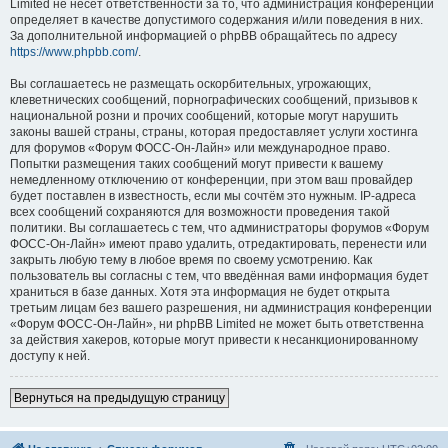
Limited не несёт ответственности за то, что администрация конференций
определяет в качестве допустимого содержания и/или поведения в них.
За дополнительной информацией о phpBB обращайтесь по адресу
https://www.phpbb.com/
.
Вы соглашаетесь не размещать оскорбительных, угрожающих,
клеветнических сообщений, порнографических сообщений, призывов к
национальной розни и прочих сообщений, которые могут нарушить
законы вашей страны, страны, которая предоставляет услуги хостинга
для форумов «Форум ФОСС-Он-Лайн» или международное право.
Попытки размещения таких сообщений могут привести к вашему
немедленному отключению от конференции, при этом ваш провайдер
будет поставлен в известность, если мы сочтём это нужным. IP-адреса
всех сообщений сохраняются для возможности проведения такой
политики. Вы соглашаетесь с тем, что администраторы форумов «Форум
ФОСС-Он-Лайн» имеют право удалить, отредактировать, перенести или
закрыть любую тему в любое время по своему усмотрению. Как
пользователь вы согласны с тем, что введённая вами информация будет
храниться в базе данных. Хотя эта информация не будет открыта
третьим лицам без вашего разрешения, ни администрация конференции
«Форум ФОСС-Он-Лайн», ни phpBB Limited не может быть ответственна
за действия хакеров, которые могут привести к несанкционированному
доступу к ней.
Вернуться на предыдущую страницу