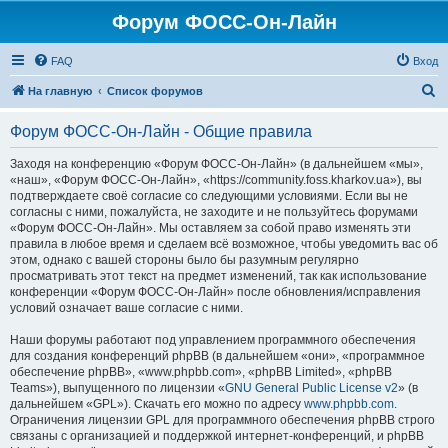
Форум ФОСС-Он-Лайн
FAQ
Вход
П
На главную
Список форумов
о
Форум ФОСС-Он-Лайн - Общие правила
и
с
Заходя на конференцию «Форум ФОСС-Он-Лайн» (в дальнейшем «мы»,
«наш», «Форум ФОСС-Он-Лайн», «https://community.foss.kharkov.ua»), вы
к
подтверждаете своё согласие со следующими условиями. Если вы не
согласны с ними, пожалуйста, не заходите и не пользуйтесь форумами
«Форум ФОСС-Он-Лайн». Мы оставляем за собой право изменять эти
правила в любое время и сделаем всё возможное, чтобы уведомить вас об
этом, однако с вашей стороны было бы разумным регулярно
просматривать этот текст на предмет изменений, так как использование
конференции «Форум ФОСС-Он-Лайн» после обновления/исправления
условий означает ваше согласие с ними.
Наши форумы работают под управлением программного обеспечения
для создания конференций phpBB (в дальнейшем «они», «программное
обеспечение phpBB», «www.phpbb.com», «phpBB Limited», «phpBB
Teams»), выпущенного по лицензии «
GNU General Public License v2
» (в
дальнейшем «GPL»). Скачать его можно по адресу
www.phpbb.com
.
Ограничения лицензии GPL для программного обеспечения phpBB строго
связаны с организацией и поддержкой интернет-конференций, и phpBB