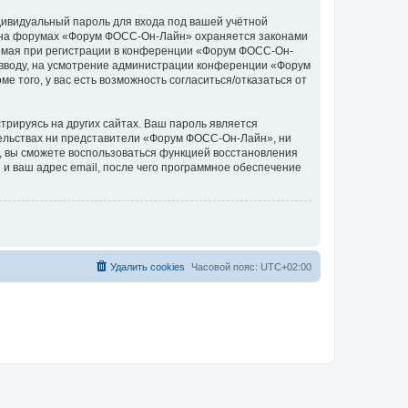
дивидуальный пароль для входа под вашей учётной
си на форумах «Форум ФОСС-Он-Лайн» охраняется законами
емая при регистрации в конференции «Форум ФОСС-Он-
о вводу, на усмотрение администрации конференции «Форум
 того, у вас есть возможность согласиться/отказаться от
рируясь на других сайтах. Ваш пароль является
ятельствах ни представители «Форум ФОСС-Он-Лайн», ни
си, вы сможете воспользоваться функцией восстановления
 ваш адрес email, после чего программное обеспечение
Удалить cookies
Часовой пояс:
UTC+02:00