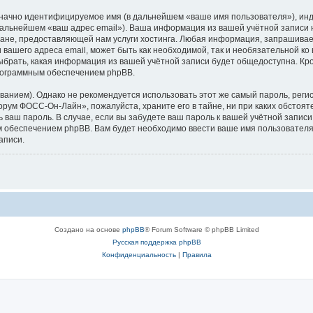
означно идентифицируемое имя (в дальнейшем «ваше имя пользователя»), ин
в дальнейшем «ваш адрес email»). Ваша информация из вашей учётной запи
ане, предоставляющей нам услуги хостинга. Любая информация, запрашива
 вашего адреса email, может быть как необходимой, так и необязательной к
брать, какая информация из вашей учётной записи будет общедоступна. Кроме
рограммным обеспечением phpBB.
ием). Однако не рекомендуется использовать этот же самый пароль, регист
орум ФОСС-Он-Лайн», пожалуйста, храните его в тайне, ни при каких обсто
ть ваш пароль. В случае, если вы забудете ваш пароль к вашей учётной запи
обеспечением phpBB. Вам будет необходимо ввести ваше имя пользователя и
аписи.
Создано на основе
phpBB
® Forum Software © phpBB Limited
Русская поддержка phpBB
Конфиденциальность
|
Правила