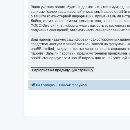
Ваша учётная запись будет содержать, как минимум, одн
записью (далее «ваш пароль») и реальный адрес email (
о защите компьютерной информации, применяемыми в стр
Лайн», кроме вашего имени пользователя, вашего пароля и
ФОСС-Он-Лайн». В любом случае у вас есть возможность вы
получения сообщений, автоматически сгенерированных п
Ваш пароль надёжно зашифрован (односторонним хэширован
средством доступа к вашей учётной записи на форумах «Ф
phpBB Limited, ни другое третье лицо не вправе спрашива
пароля «Забыли пароль?», предусмотренной программным 
phpBB сгенерирует вам новый пароль для вашей учётной з
Вернуться на предыдущую страницу
На главную
Список форумов