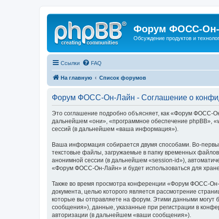
Форум ФОСС-Он-
Обсуждение продуктов и техноло
Ссылки
FAQ
На главную
Список форумов
Форум ФОСС-Он-Лайн - Соглашение о конфи
Это соглашение подробно объясняет, как «Форум ФОСС-Он-Л
дальнейшем «они», «программное обеспечение phpBB», «w
сессий (в дальнейшем «ваша информация»).
Ваша информация собирается двумя способами. Во-первы
текстовые файлы, загружаемые в папку временных файлов 
анонимной сессии (в дальнейшем «session-id»), автомати
«Форум ФОСС-Он-Лайн» и будет использоваться для хране
Также во время просмотра конференции «Форум ФОСС-Он-Л
документа, целью которого является рассмотрение стран
которые вы отправляете на форум. Этими данными могут 
сообщения»), данные, указанные при регистрации в конф
авторизации (в дальнейшем «ваши сообщения»).