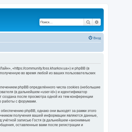
Поиск
Расширенный по
Вход
, «https://community.foss.kharkov.ua») и phpBB (в
полученную во время любой из ваших пользовательских
печением phpBB определённого числа cookies (небольшие
ователя (в дальнейшем «user-id») и идентификатор
ет создана после просмотра одной из тем конференции
о работы с форумами.
обеспечению phpBB, однако они выходят за рамки этого
точником получения вашей информации являются данные,
д учётной записью Гостя (в дальнейшем «анонимные
общения, оставленные вами после регистрации и