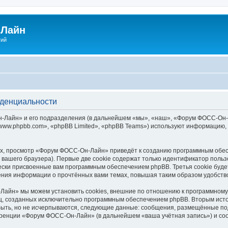
Лайн
гий
денциальности
айн» и его подразделения (в дальнейшем «мы», «наш», «Форум ФОСС-Он-Лайн»
ww.phpbb.com», «phpBB Limited», «phpBB Teams») используют информацию, 
х, просмотр «Форум ФОСС-Он-Лайн» приведёт к созданию программным обес
вашего браузера). Первые две cookie содержат только идентификатор польз
чески присвоенные вам программным обеспечением phpBB. Третья cookie буд
ния информации о прочтённых вами темах, повышая таким образом удобств
айн» мы можем установить cookies, внешние по отношению к программному 
иц, созданных исключительно программным обеспечением phpBB. Вторым ис
быть, но не исчерпываются, следующие данные: сообщения, размещённые по
еренции «Форум ФОСС-Он-Лайн» (в дальнейшем «ваша учётная запись») и со