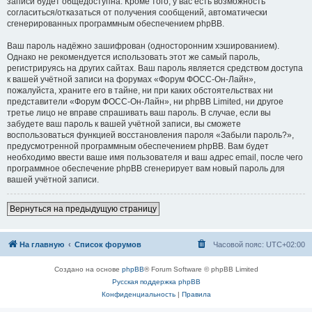
записи будет общедоступна. Кроме того, у вас есть возможность
согласиться/отказаться от получения сообщений, автоматически
сгенерированных программным обеспечением phpBB.
Ваш пароль надёжно зашифрован (односторонним хэшированием).
Однако не рекомендуется использовать этот же самый пароль,
регистрируясь на других сайтах. Ваш пароль является средством доступа
к вашей учётной записи на форумах «Форум ФОСС-Он-Лайн»,
пожалуйста, храните его в тайне, ни при каких обстоятельствах ни
представители «Форум ФОСС-Он-Лайн», ни phpBB Limited, ни другое
третье лицо не вправе спрашивать ваш пароль. В случае, если вы
забудете ваш пароль к вашей учётной записи, вы сможете
воспользоваться функцией восстановления пароля «Забыли пароль?»,
предусмотренной программным обеспечением phpBB. Вам будет
необходимо ввести ваше имя пользователя и ваш адрес email, после чего
программное обеспечение phpBB сгенерирует вам новый пароль для
вашей учётной записи.
Вернуться на предыдущую страницу
На главную
Список форумов
Часовой пояс:
UTC+02:00
Создано на основе
phpBB
® Forum Software © phpBB Limited
Русская поддержка phpBB
Конфиденциальность
|
Правила