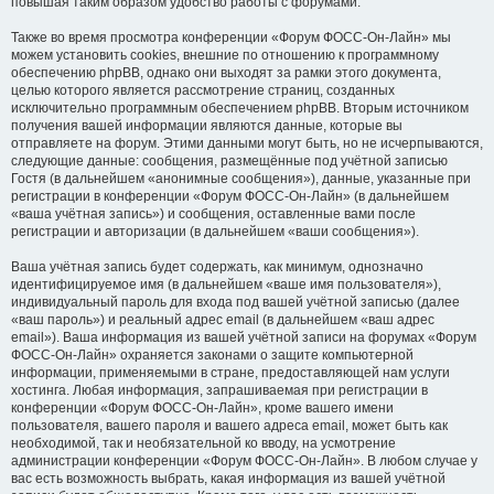
повышая таким образом удобство работы с форумами.
Также во время просмотра конференции «Форум ФОСС-Он-Лайн» мы
можем установить cookies, внешние по отношению к программному
обеспечению phpBB, однако они выходят за рамки этого документа,
целью которого является рассмотрение страниц, созданных
исключительно программным обеспечением phpBB. Вторым источником
получения вашей информации являются данные, которые вы
отправляете на форум. Этими данными могут быть, но не исчерпываются,
следующие данные: сообщения, размещённые под учётной записью
Гостя (в дальнейшем «анонимные сообщения»), данные, указанные при
регистрации в конференции «Форум ФОСС-Он-Лайн» (в дальнейшем
«ваша учётная запись») и сообщения, оставленные вами после
регистрации и авторизации (в дальнейшем «ваши сообщения»).
Ваша учётная запись будет содержать, как минимум, однозначно
идентифицируемое имя (в дальнейшем «ваше имя пользователя»),
индивидуальный пароль для входа под вашей учётной записью (далее
«ваш пароль») и реальный адрес email (в дальнейшем «ваш адрес
email»). Ваша информация из вашей учётной записи на форумах «Форум
ФОСС-Он-Лайн» охраняется законами о защите компьютерной
информации, применяемыми в стране, предоставляющей нам услуги
хостинга. Любая информация, запрашиваемая при регистрации в
конференции «Форум ФОСС-Он-Лайн», кроме вашего имени
пользователя, вашего пароля и вашего адреса email, может быть как
необходимой, так и необязательной ко вводу, на усмотрение
администрации конференции «Форум ФОСС-Он-Лайн». В любом случае у
вас есть возможность выбрать, какая информация из вашей учётной