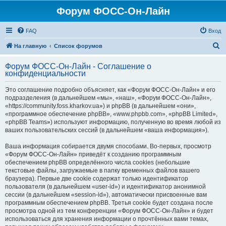
Форум ФОСС-Он-Лайн
FAQ
Вход
П
На главную
Список форумов
о
Форум ФОСС-Он-Лайн - Соглашение о
и
конфиденциальности
с
Это соглашение подробно объясняет, как «Форум ФОСС-Он-Лайн» и его
к
подразделения (в дальнейшем «мы», «наш», «Форум ФОСС-Он-Лайн»,
«https://community.foss.kharkov.ua») и phpBB (в дальнейшем «они»,
«программное обеспечение phpBB», «www.phpbb.com», «phpBB Limited»,
«phpBB Teams») используют информацию, полученную во время любой из
ваших пользовательских сессий (в дальнейшем «ваша информация»).
Ваша информация собирается двумя способами. Во-первых, просмотр
«Форум ФОСС-Он-Лайн» приведёт к созданию программным
обеспечением phpBB определённого числа cookies (небольшие
текстовые файлы, загружаемые в папку временных файлов вашего
браузера). Первые две cookie содержат только идентификатор
пользователя (в дальнейшем «user-id») и идентификатор анонимной
сессии (в дальнейшем «session-id»), автоматически присвоенные вам
программным обеспечением phpBB. Третья cookie будет создана после
просмотра одной из тем конференции «Форум ФОСС-Он-Лайн» и будет
использоваться для хранения информации о прочтённых вами темах,