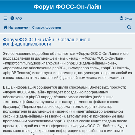
Форум ФОСС-Он-Лайн
FAQ
Вход
П
На главную
Список форумов
о
Форум ФОСС-Он-Лайн - Соглашение о
и
конфиденциальности
с
Это соглашение подробно объясняет, как «Форум ФОСС-Он-Лайн» и его
к
подразделения (в дальнейшем «мы», «наш», «Форум ФОСС-Он-Лайн»,
«https://community.foss.kharkov.ua») и phpBB (в дальнейшем «они»,
«программное обеспечение phpBB», «www.phpbb.com», «phpBB Limited»,
«phpBB Teams») используют информацию, полученную во время любой из
ваших пользовательских сессий (в дальнейшем «ваша информация»).
Ваша информация собирается двумя способами. Во-первых, просмотр
«Форум ФОСС-Он-Лайн» приведёт к созданию программным
обеспечением phpBB определённого числа cookies (небольшие
текстовые файлы, загружаемые в папку временных файлов вашего
браузера). Первые две cookie содержат только идентификатор
пользователя (в дальнейшем «user-id») и идентификатор анонимной
сессии (в дальнейшем «session-id»), автоматически присвоенные вам
программным обеспечением phpBB. Третья cookie будет создана после
просмотра одной из тем конференции «Форум ФОСС-Он-Лайн» и будет
использоваться для хранения информации о прочтённых вами темах,