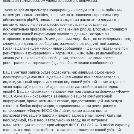
повышая таким образом удобство работы с форумами.
Также во время просмотра конференции «Форум ФОСС-Он-Лайн» мы
можем установить cookies, внешние по отношению к программному
обеспечению phpBB, однако они выходят за рамки этого документа,
целью которого является рассмотрение страниц, созданных
исключительно программным обеспечением phpBB. Вторым источником
получения вашей информации являются данные, которые вы
отправляете на форум. Этими данными могут быть, но не исчерпываются,
следующие данные: сообщения, размещённые под учётной записью
Гостя (в дальнейшем «анонимные сообщения»), данные, указанные при
регистрации в конференции «Форум ФОСС-Он-Лайн» (в дальнейшем
«ваша учётная запись») и сообщения, оставленные вами после
регистрации и авторизации (в дальнейшем «ваши сообщения»).
Ваша учётная запись будет содержать, как минимум, однозначно
идентифицируемое имя (в дальнейшем «ваше имя пользователя»),
индивидуальный пароль для входа под вашей учётной записью (далее
«ваш пароль») и реальный адрес email (в дальнейшем «ваш адрес
email»). Ваша информация из вашей учётной записи на форумах «Форум
ФОСС-Он-Лайн» охраняется законами о защите компьютерной
информации, применяемыми в стране, предоставляющей нам услуги
хостинга. Любая информация, запрашиваемая при регистрации в
конференции «Форум ФОСС-Он-Лайн», кроме вашего имени
пользователя, вашего пароля и вашего адреса email, может быть как
необходимой, так и необязательной ко вводу, на усмотрение
администрации конференции «Форум ФОСС-Он-Лайн». В любом случае у
вас есть возможность выбрать, какая информация из вашей учётной