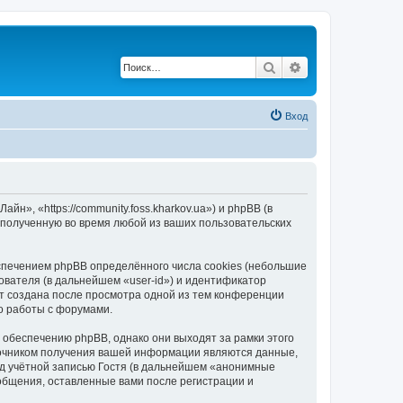
Поиск
Расширенный по
Вход
, «https://community.foss.kharkov.ua») и phpBB (в
полученную во время любой из ваших пользовательских
печением phpBB определённого числа cookies (небольшие
ователя (в дальнейшем «user-id») и идентификатор
ет создана после просмотра одной из тем конференции
о работы с форумами.
обеспечению phpBB, однако они выходят за рамки этого
точником получения вашей информации являются данные,
д учётной записью Гостя (в дальнейшем «анонимные
общения, оставленные вами после регистрации и