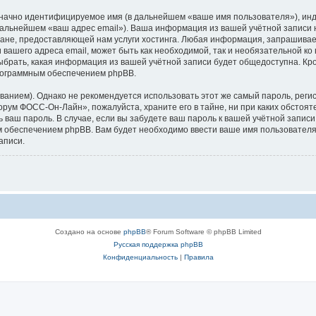
означно идентифицируемое имя (в дальнейшем «ваше имя пользователя»), ин
в дальнейшем «ваш адрес email»). Ваша информация из вашей учётной запи
ане, предоставляющей нам услуги хостинга. Любая информация, запрашива
 вашего адреса email, может быть как необходимой, так и необязательной к
брать, какая информация из вашей учётной записи будет общедоступна. Кроме
рограммным обеспечением phpBB.
ием). Однако не рекомендуется использовать этот же самый пароль, регист
орум ФОСС-Он-Лайн», пожалуйста, храните его в тайне, ни при каких обсто
ть ваш пароль. В случае, если вы забудете ваш пароль к вашей учётной запи
обеспечением phpBB. Вам будет необходимо ввести ваше имя пользователя и
аписи.
Создано на основе
phpBB
® Forum Software © phpBB Limited
Русская поддержка phpBB
Конфиденциальность
|
Правила