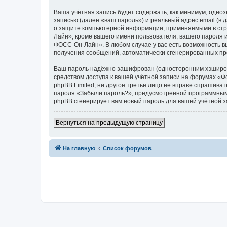
Ваша учётная запись будет содержать, как минимум, одн
записью (далее «ваш пароль») и реальный адрес email (
о защите компьютерной информации, применяемыми в стр
Лайн», кроме вашего имени пользователя, вашего пароля и
ФОСС-Он-Лайн». В любом случае у вас есть возможность вы
получения сообщений, автоматически сгенерированных п
Ваш пароль надёжно зашифрован (односторонним хэширован
средством доступа к вашей учётной записи на форумах «Ф
phpBB Limited, ни другое третье лицо не вправе спрашива
пароля «Забыли пароль?», предусмотренной программным 
phpBB сгенерирует вам новый пароль для вашей учётной з
Вернуться на предыдущую страницу
На главную
Список форумов