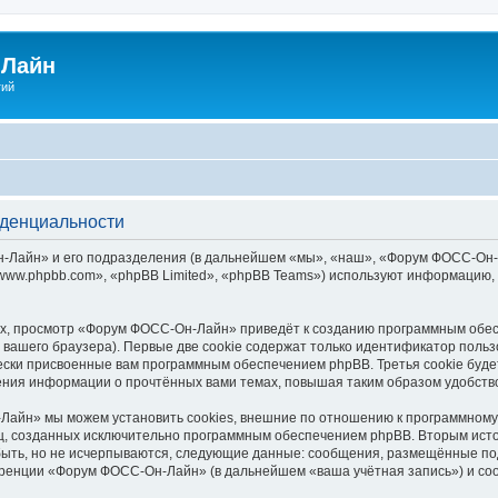
Лайн
гий
денциальности
айн» и его подразделения (в дальнейшем «мы», «наш», «Форум ФОСС-Он-Лайн»
ww.phpbb.com», «phpBB Limited», «phpBB Teams») используют информацию, 
х, просмотр «Форум ФОСС-Он-Лайн» приведёт к созданию программным обес
вашего браузера). Первые две cookie содержат только идентификатор польз
чески присвоенные вам программным обеспечением phpBB. Третья cookie буд
ния информации о прочтённых вами темах, повышая таким образом удобств
айн» мы можем установить cookies, внешние по отношению к программному 
иц, созданных исключительно программным обеспечением phpBB. Вторым ис
быть, но не исчерпываются, следующие данные: сообщения, размещённые по
еренции «Форум ФОСС-Он-Лайн» (в дальнейшем «ваша учётная запись») и со