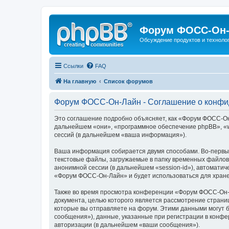
Форум ФОСС-Он-
Обсуждение продуктов и техноло
Ссылки
FAQ
На главную
Список форумов
Форум ФОСС-Он-Лайн - Соглашение о конфи
Это соглашение подробно объясняет, как «Форум ФОСС-Он-Л
дальнейшем «они», «программное обеспечение phpBB», «w
сессий (в дальнейшем «ваша информация»).
Ваша информация собирается двумя способами. Во-первы
текстовые файлы, загружаемые в папку временных файлов 
анонимной сессии (в дальнейшем «session-id»), автомати
«Форум ФОСС-Он-Лайн» и будет использоваться для хране
Также во время просмотра конференции «Форум ФОСС-Он-Л
документа, целью которого является рассмотрение стран
которые вы отправляете на форум. Этими данными могут 
сообщения»), данные, указанные при регистрации в конф
авторизации (в дальнейшем «ваши сообщения»).