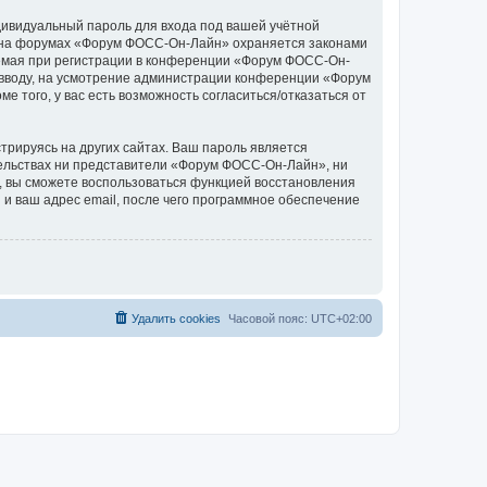
дивидуальный пароль для входа под вашей учётной
си на форумах «Форум ФОСС-Он-Лайн» охраняется законами
емая при регистрации в конференции «Форум ФОСС-Он-
о вводу, на усмотрение администрации конференции «Форум
 того, у вас есть возможность согласиться/отказаться от
рируясь на других сайтах. Ваш пароль является
ятельствах ни представители «Форум ФОСС-Он-Лайн», ни
си, вы сможете воспользоваться функцией восстановления
 ваш адрес email, после чего программное обеспечение
Удалить cookies
Часовой пояс:
UTC+02:00