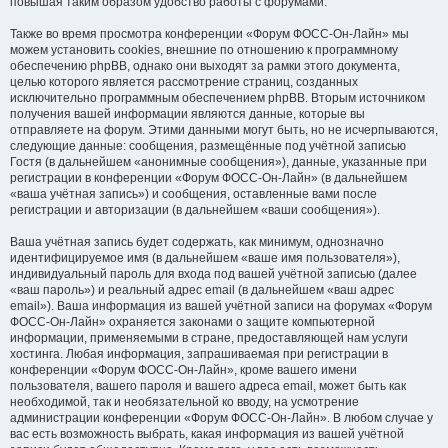
повышая таким образом удобство работы с форумами.
Также во время просмотра конференции «Форум ФОСС-Он-Лайн» мы
можем установить cookies, внешние по отношению к программному
обеспечению phpBB, однако они выходят за рамки этого документа,
целью которого является рассмотрение страниц, созданных
исключительно программным обеспечением phpBB. Вторым источником
получения вашей информации являются данные, которые вы
отправляете на форум. Этими данными могут быть, но не исчерпываются,
следующие данные: сообщения, размещённые под учётной записью
Гостя (в дальнейшем «анонимные сообщения»), данные, указанные при
регистрации в конференции «Форум ФОСС-Он-Лайн» (в дальнейшем
«ваша учётная запись») и сообщения, оставленные вами после
регистрации и авторизации (в дальнейшем «ваши сообщения»).
Ваша учётная запись будет содержать, как минимум, однозначно
идентифицируемое имя (в дальнейшем «ваше имя пользователя»),
индивидуальный пароль для входа под вашей учётной записью (далее
«ваш пароль») и реальный адрес email (в дальнейшем «ваш адрес
email»). Ваша информация из вашей учётной записи на форумах «Форум
ФОСС-Он-Лайн» охраняется законами о защите компьютерной
информации, применяемыми в стране, предоставляющей нам услуги
хостинга. Любая информация, запрашиваемая при регистрации в
конференции «Форум ФОСС-Он-Лайн», кроме вашего имени
пользователя, вашего пароля и вашего адреса email, может быть как
необходимой, так и необязательной ко вводу, на усмотрение
администрации конференции «Форум ФОСС-Он-Лайн». В любом случае у
вас есть возможность выбрать, какая информация из вашей учётной