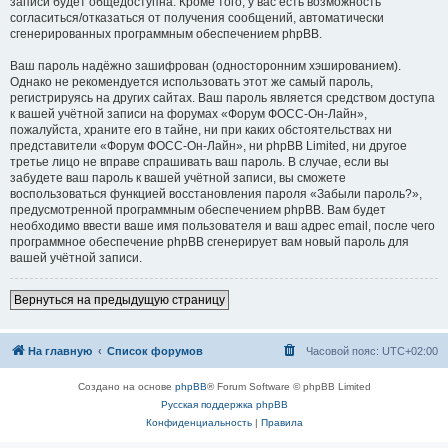
записи будет общедоступна. Кроме того, у вас есть возможность
согласиться/отказаться от получения сообщений, автоматически
сгенерированных программным обеспечением phpBB.
Ваш пароль надёжно зашифрован (односторонним хэшированием).
Однако не рекомендуется использовать этот же самый пароль,
регистрируясь на других сайтах. Ваш пароль является средством доступа
к вашей учётной записи на форумах «Форум ФОСС-Он-Лайн»,
пожалуйста, храните его в тайне, ни при каких обстоятельствах ни
представители «Форум ФОСС-Он-Лайн», ни phpBB Limited, ни другое
третье лицо не вправе спрашивать ваш пароль. В случае, если вы
забудете ваш пароль к вашей учётной записи, вы сможете
воспользоваться функцией восстановления пароля «Забыли пароль?»,
предусмотренной программным обеспечением phpBB. Вам будет
необходимо ввести ваше имя пользователя и ваш адрес email, после чего
программное обеспечение phpBB сгенерирует вам новый пароль для
вашей учётной записи.
Вернуться на предыдущую страницу
На главную
Список форумов
Часовой пояс:
UTC+02:00
Создано на основе
phpBB
® Forum Software © phpBB Limited
Русская поддержка phpBB
Конфиденциальность
|
Правила