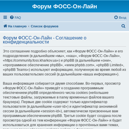
Форум ФОСС-Он-Лайн
FAQ
Вход
П
На главную
Список форумов
о
Форум ФОСС-Он-Лайн - Соглашение о
и
конфиденциальности
с
Это соглашение подробно объясняет, как «Форум ФОСС-Он-Лайн» и его
к
подразделения (в дальнейшем «мы», «наш», «Форум ФОСС-Он-Лайн»,
«https://community.foss.kharkov.ua») и phpBB (в дальнейшем «они»,
«программное обеспечение phpBB», «www.phpbb.com», «phpBB Limited»,
«phpBB Teams») используют информацию, полученную во время любой из
ваших пользовательских сессий (в дальнейшем «ваша информация»).
Ваша информация собирается двумя способами. Во-первых, просмотр
«Форум ФОСС-Он-Лайн» приведёт к созданию программным
обеспечением phpBB определённого числа cookies (небольшие
текстовые файлы, загружаемые в папку временных файлов вашего
браузера). Первые две cookie содержат только идентификатор
пользователя (в дальнейшем «user-id») и идентификатор анонимной
сессии (в дальнейшем «session-id»), автоматически присвоенные вам
программным обеспечением phpBB. Третья cookie будет создана после
просмотра одной из тем конференции «Форум ФОСС-Он-Лайн» и будет
использоваться для хранения информации о прочтённых вами темах,