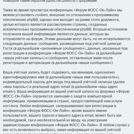
повышая таким образом удобство работы с форумами.
Также во время просмотра конференции «Форум ФОСС-Он-Лайн» мы
можем установить cookies, внешние по отношению к программному
обеспечению phpBB, однако они выходят за рамки этого документа,
целью которого является рассмотрение страниц, созданных
исключительно программным обеспечением phpBB. Вторым источником
получения вашей информации являются данные, которые вы
отправляете на форум. Этими данными могут быть, но не исчерпываются,
следующие данные: сообщения, размещённые под учётной записью
Гостя (в дальнейшем «анонимные сообщения»), данные, указанные при
регистрации в конференции «Форум ФОСС-Он-Лайн» (в дальнейшем
«ваша учётная запись») и сообщения, оставленные вами после
регистрации и авторизации (в дальнейшем «ваши сообщения»).
Ваша учётная запись будет содержать, как минимум, однозначно
идентифицируемое имя (в дальнейшем «ваше имя пользователя»),
индивидуальный пароль для входа под вашей учётной записью (далее
«ваш пароль») и реальный адрес email (в дальнейшем «ваш адрес
email»). Ваша информация из вашей учётной записи на форумах «Форум
ФОСС-Он-Лайн» охраняется законами о защите компьютерной
информации, применяемыми в стране, предоставляющей нам услуги
хостинга. Любая информация, запрашиваемая при регистрации в
конференции «Форум ФОСС-Он-Лайн», кроме вашего имени
пользователя, вашего пароля и вашего адреса email, может быть как
необходимой, так и необязательной ко вводу, на усмотрение
администрации конференции «Форум ФОСС-Он-Лайн». В любом случае у
вас есть возможность выбрать, какая информация из вашей учётной