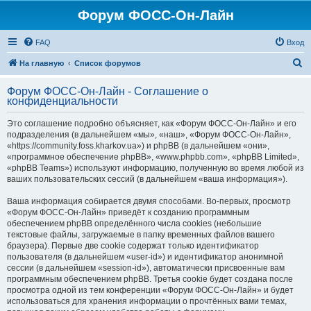
Форум ФОСС-Он-Лайн
FAQ
Вход
П
На главную
Список форумов
о
Форум ФОСС-Он-Лайн - Соглашение о
и
конфиденциальности
с
Это соглашение подробно объясняет, как «Форум ФОСС-Он-Лайн» и его
к
подразделения (в дальнейшем «мы», «наш», «Форум ФОСС-Он-Лайн»,
«https://community.foss.kharkov.ua») и phpBB (в дальнейшем «они»,
«программное обеспечение phpBB», «www.phpbb.com», «phpBB Limited»,
«phpBB Teams») используют информацию, полученную во время любой из
ваших пользовательских сессий (в дальнейшем «ваша информация»).
Ваша информация собирается двумя способами. Во-первых, просмотр
«Форум ФОСС-Он-Лайн» приведёт к созданию программным
обеспечением phpBB определённого числа cookies (небольшие
текстовые файлы, загружаемые в папку временных файлов вашего
браузера). Первые две cookie содержат только идентификатор
пользователя (в дальнейшем «user-id») и идентификатор анонимной
сессии (в дальнейшем «session-id»), автоматически присвоенные вам
программным обеспечением phpBB. Третья cookie будет создана после
просмотра одной из тем конференции «Форум ФОСС-Он-Лайн» и будет
использоваться для хранения информации о прочтённых вами темах,