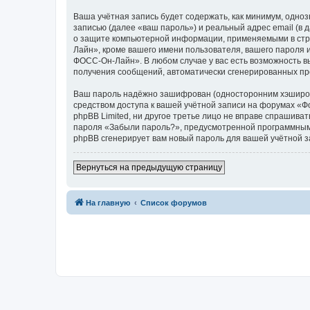
Ваша учётная запись будет содержать, как минимум, одн
записью (далее «ваш пароль») и реальный адрес email (
о защите компьютерной информации, применяемыми в стр
Лайн», кроме вашего имени пользователя, вашего пароля и
ФОСС-Он-Лайн». В любом случае у вас есть возможность вы
получения сообщений, автоматически сгенерированных п
Ваш пароль надёжно зашифрован (односторонним хэширован
средством доступа к вашей учётной записи на форумах «Ф
phpBB Limited, ни другое третье лицо не вправе спрашива
пароля «Забыли пароль?», предусмотренной программным 
phpBB сгенерирует вам новый пароль для вашей учётной з
Вернуться на предыдущую страницу
На главную
Список форумов