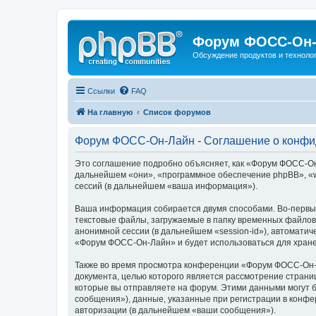
Форум ФОСС-Он-
Обсуждение продуктов и техноло
Ссылки
FAQ
На главную
Список форумов
Форум ФОСС-Он-Лайн - Соглашение о конфи
Это соглашение подробно объясняет, как «Форум ФОСС-Он-Л
дальнейшем «они», «программное обеспечение phpBB», «w
сессий (в дальнейшем «ваша информация»).
Ваша информация собирается двумя способами. Во-первы
текстовые файлы, загружаемые в папку временных файлов 
анонимной сессии (в дальнейшем «session-id»), автомати
«Форум ФОСС-Он-Лайн» и будет использоваться для хране
Также во время просмотра конференции «Форум ФОСС-Он-Л
документа, целью которого является рассмотрение стран
которые вы отправляете на форум. Этими данными могут 
сообщения»), данные, указанные при регистрации в конф
авторизации (в дальнейшем «ваши сообщения»).