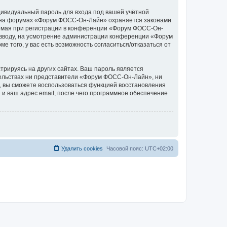
дивидуальный пароль для входа под вашей учётной
си на форумах «Форум ФОСС-Он-Лайн» охраняется законами
емая при регистрации в конференции «Форум ФОСС-Он-
о вводу, на усмотрение администрации конференции «Форум
 того, у вас есть возможность согласиться/отказаться от
рируясь на других сайтах. Ваш пароль является
ятельствах ни представители «Форум ФОСС-Он-Лайн», ни
си, вы сможете воспользоваться функцией восстановления
 ваш адрес email, после чего программное обеспечение
Удалить cookies
Часовой пояс:
UTC+02:00