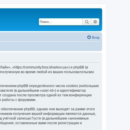
Поиск
Расширенный по
Вход
, «https://community.foss.kharkov.ua») и phpBB (в
полученную во время любой из ваших пользовательских
печением phpBB определённого числа cookies (небольшие
ователя (в дальнейшем «user-id») и идентификатор
ет создана после просмотра одной из тем конференции
о работы с форумами.
обеспечению phpBB, однако они выходят за рамки этого
точником получения вашей информации являются данные,
д учётной записью Гостя (в дальнейшем «анонимные
общения, оставленные вами после регистрации и