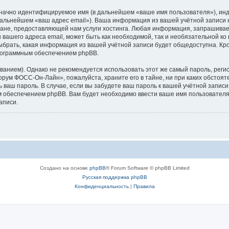
означно идентифицируемое имя (в дальнейшем «ваше имя пользователя»), ин
в дальнейшем «ваш адрес email»). Ваша информация из вашей учётной запи
ане, предоставляющей нам услуги хостинга. Любая информация, запрашива
 вашего адреса email, может быть как необходимой, так и необязательной к
брать, какая информация из вашей учётной записи будет общедоступна. Кроме
рограммным обеспечением phpBB.
ием). Однако не рекомендуется использовать этот же самый пароль, регист
орум ФОСС-Он-Лайн», пожалуйста, храните его в тайне, ни при каких обсто
ть ваш пароль. В случае, если вы забудете ваш пароль к вашей учётной запи
обеспечением phpBB. Вам будет необходимо ввести ваше имя пользователя и
аписи.
Создано на основе
phpBB
® Forum Software © phpBB Limited
Русская поддержка phpBB
Конфиденциальность
|
Правила