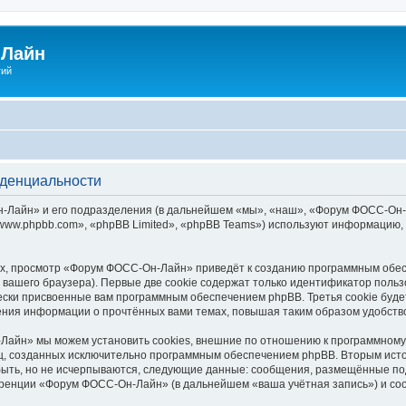
Лайн
гий
денциальности
айн» и его подразделения (в дальнейшем «мы», «наш», «Форум ФОСС-Он-Лайн»
ww.phpbb.com», «phpBB Limited», «phpBB Teams») используют информацию, 
х, просмотр «Форум ФОСС-Он-Лайн» приведёт к созданию программным обес
вашего браузера). Первые две cookie содержат только идентификатор польз
чески присвоенные вам программным обеспечением phpBB. Третья cookie буд
ния информации о прочтённых вами темах, повышая таким образом удобств
айн» мы можем установить cookies, внешние по отношению к программному 
иц, созданных исключительно программным обеспечением phpBB. Вторым ис
быть, но не исчерпываются, следующие данные: сообщения, размещённые по
еренции «Форум ФОСС-Он-Лайн» (в дальнейшем «ваша учётная запись») и со