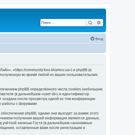
Поиск
Расширенный по
Вход
, «https://community.foss.kharkov.ua») и phpBB (в
полученную во время любой из ваших пользовательских
печением phpBB определённого числа cookies (небольшие
ователя (в дальнейшем «user-id») и идентификатор
ет создана после просмотра одной из тем конференции
о работы с форумами.
обеспечению phpBB, однако они выходят за рамки этого
точником получения вашей информации являются данные,
д учётной записью Гостя (в дальнейшем «анонимные
общения, оставленные вами после регистрации и