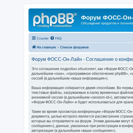
Форум ФОСС-Он-
Обсуждение продуктов и техноло
Ссылки
FAQ
На главную
Список форумов
Форум ФОСС-Он-Лайн - Соглашение о конфи
Это соглашение подробно объясняет, как «Форум ФОСС-Он-Л
дальнейшем «они», «программное обеспечение phpBB», «w
сессий (в дальнейшем «ваша информация»).
Ваша информация собирается двумя способами. Во-первы
текстовые файлы, загружаемые в папку временных файлов 
анонимной сессии (в дальнейшем «session-id»), автомати
«Форум ФОСС-Он-Лайн» и будет использоваться для хране
Также во время просмотра конференции «Форум ФОСС-Он-Л
документа, целью которого является рассмотрение стран
которые вы отправляете на форум. Этими данными могут 
сообщения»), данные, указанные при регистрации в конф
авторизации (в дальнейшем «ваши сообщения»).