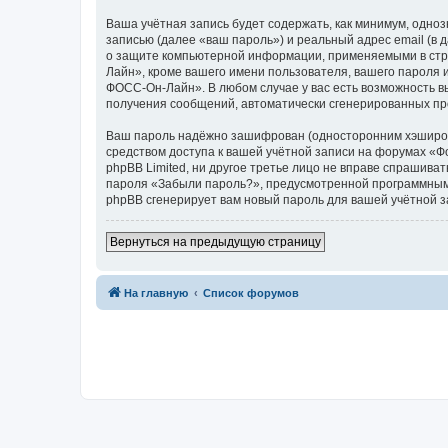
Ваша учётная запись будет содержать, как минимум, одн
записью (далее «ваш пароль») и реальный адрес email (
о защите компьютерной информации, применяемыми в стр
Лайн», кроме вашего имени пользователя, вашего пароля и
ФОСС-Он-Лайн». В любом случае у вас есть возможность вы
получения сообщений, автоматически сгенерированных п
Ваш пароль надёжно зашифрован (односторонним хэширован
средством доступа к вашей учётной записи на форумах «Ф
phpBB Limited, ни другое третье лицо не вправе спрашива
пароля «Забыли пароль?», предусмотренной программным 
phpBB сгенерирует вам новый пароль для вашей учётной з
Вернуться на предыдущую страницу
На главную
Список форумов