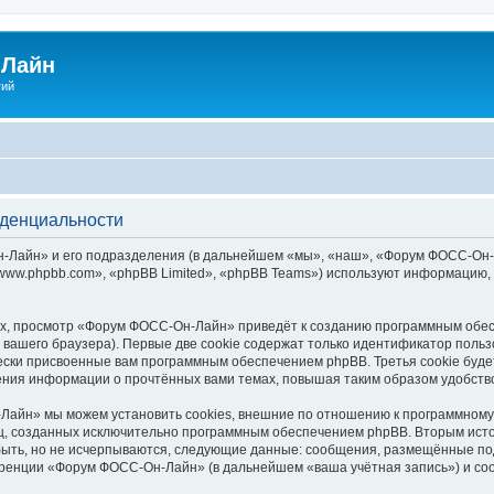
Лайн
гий
денциальности
айн» и его подразделения (в дальнейшем «мы», «наш», «Форум ФОСС-Он-Лайн»
ww.phpbb.com», «phpBB Limited», «phpBB Teams») используют информацию, 
х, просмотр «Форум ФОСС-Он-Лайн» приведёт к созданию программным обес
вашего браузера). Первые две cookie содержат только идентификатор польз
чески присвоенные вам программным обеспечением phpBB. Третья cookie буд
ния информации о прочтённых вами темах, повышая таким образом удобств
айн» мы можем установить cookies, внешние по отношению к программному 
иц, созданных исключительно программным обеспечением phpBB. Вторым ис
быть, но не исчерпываются, следующие данные: сообщения, размещённые по
еренции «Форум ФОСС-Он-Лайн» (в дальнейшем «ваша учётная запись») и со