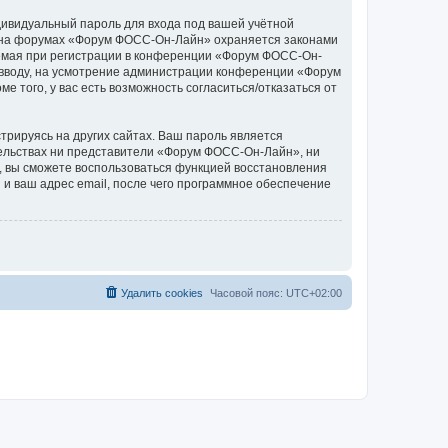
дивидуальный пароль для входа под вашей учётной
си на форумах «Форум ФОСС-Он-Лайн» охраняется законами
емая при регистрации в конференции «Форум ФОСС-Он-
о вводу, на усмотрение администрации конференции «Форум
 того, у вас есть возможность согласиться/отказаться от
рируясь на других сайтах. Ваш пароль является
ятельствах ни представители «Форум ФОСС-Он-Лайн», ни
си, вы сможете воспользоваться функцией восстановления
 ваш адрес email, после чего программное обеспечение
Удалить cookies
Часовой пояс:
UTC+02:00