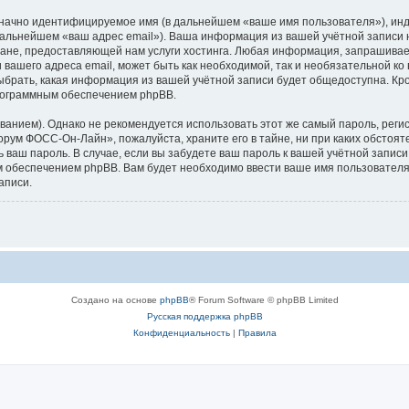
означно идентифицируемое имя (в дальнейшем «ваше имя пользователя»), ин
в дальнейшем «ваш адрес email»). Ваша информация из вашей учётной запи
ане, предоставляющей нам услуги хостинга. Любая информация, запрашива
 вашего адреса email, может быть как необходимой, так и необязательной к
брать, какая информация из вашей учётной записи будет общедоступна. Кроме
рограммным обеспечением phpBB.
ием). Однако не рекомендуется использовать этот же самый пароль, регист
орум ФОСС-Он-Лайн», пожалуйста, храните его в тайне, ни при каких обсто
ть ваш пароль. В случае, если вы забудете ваш пароль к вашей учётной запи
обеспечением phpBB. Вам будет необходимо ввести ваше имя пользователя и
аписи.
Создано на основе
phpBB
® Forum Software © phpBB Limited
Русская поддержка phpBB
Конфиденциальность
|
Правила