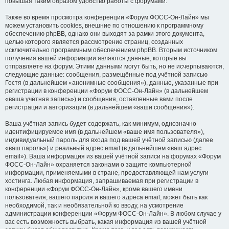
повышая таким образом удобство работы с форумами.
Также во время просмотра конференции «Форум ФОСС-Он-Лайн» мы
можем установить cookies, внешние по отношению к программному
обеспечению phpBB, однако они выходят за рамки этого документа,
целью которого является рассмотрение страниц, созданных
исключительно программным обеспечением phpBB. Вторым источником
получения вашей информации являются данные, которые вы
отправляете на форум. Этими данными могут быть, но не исчерпываются,
следующие данные: сообщения, размещённые под учётной записью
Гостя (в дальнейшем «анонимные сообщения»), данные, указанные при
регистрации в конференции «Форум ФОСС-Он-Лайн» (в дальнейшем
«ваша учётная запись») и сообщения, оставленные вами после
регистрации и авторизации (в дальнейшем «ваши сообщения»).
Ваша учётная запись будет содержать, как минимум, однозначно
идентифицируемое имя (в дальнейшем «ваше имя пользователя»),
индивидуальный пароль для входа под вашей учётной записью (далее
«ваш пароль») и реальный адрес email (в дальнейшем «ваш адрес
email»). Ваша информация из вашей учётной записи на форумах «Форум
ФОСС-Он-Лайн» охраняется законами о защите компьютерной
информации, применяемыми в стране, предоставляющей нам услуги
хостинга. Любая информация, запрашиваемая при регистрации в
конференции «Форум ФОСС-Он-Лайн», кроме вашего имени
пользователя, вашего пароля и вашего адреса email, может быть как
необходимой, так и необязательной ко вводу, на усмотрение
администрации конференции «Форум ФОСС-Он-Лайн». В любом случае у
вас есть возможность выбрать, какая информация из вашей учётной