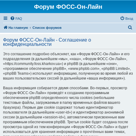
Форум ФОСС-Он-Лайн
FAQ
Вход
П
На главную
Список форумов
о
Форум ФОСС-Он-Лайн - Соглашение о
и
конфиденциальности
с
Это соглашение подробно объясняет, как «Форум ФОСС-Он-Лайн» и его
к
подразделения (в дальнейшем «мы», «наш», «Форум ФОСС-Он-Лайн»,
«https://community.foss.kharkov.ua») и phpBB (в дальнейшем «они»,
«программное обеспечение phpBB», «www.phpbb.com», «phpBB Limited»,
«phpBB Teams») используют информацию, полученную во время любой из
ваших пользовательских сессий (в дальнейшем «ваша информация»).
Ваша информация собирается двумя способами. Во-первых, просмотр
«Форум ФОСС-Он-Лайн» приведёт к созданию программным
обеспечением phpBB определённого числа cookies (небольшие
текстовые файлы, загружаемые в папку временных файлов вашего
браузера). Первые две cookie содержат только идентификатор
пользователя (в дальнейшем «user-id») и идентификатор анонимной
сессии (в дальнейшем «session-id»), автоматически присвоенные вам
программным обеспечением phpBB. Третья cookie будет создана после
просмотра одной из тем конференции «Форум ФОСС-Он-Лайн» и будет
использоваться для хранения информации о прочтённых вами темах,