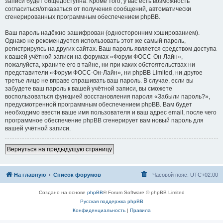
записи будет общедоступна. Кроме того, у вас есть возможность
согласиться/отказаться от получения сообщений, автоматически
сгенерированных программным обеспечением phpBB.
Ваш пароль надёжно зашифрован (односторонним хэшированием).
Однако не рекомендуется использовать этот же самый пароль,
регистрируясь на других сайтах. Ваш пароль является средством доступа
к вашей учётной записи на форумах «Форум ФОСС-Он-Лайн»,
пожалуйста, храните его в тайне, ни при каких обстоятельствах ни
представители «Форум ФОСС-Он-Лайн», ни phpBB Limited, ни другое
третье лицо не вправе спрашивать ваш пароль. В случае, если вы
забудете ваш пароль к вашей учётной записи, вы сможете
воспользоваться функцией восстановления пароля «Забыли пароль?»,
предусмотренной программным обеспечением phpBB. Вам будет
необходимо ввести ваше имя пользователя и ваш адрес email, после чего
программное обеспечение phpBB сгенерирует вам новый пароль для
вашей учётной записи.
Вернуться на предыдущую страницу
На главную
Список форумов
Часовой пояс:
UTC+02:00
Создано на основе
phpBB
® Forum Software © phpBB Limited
Русская поддержка phpBB
Конфиденциальность
|
Правила