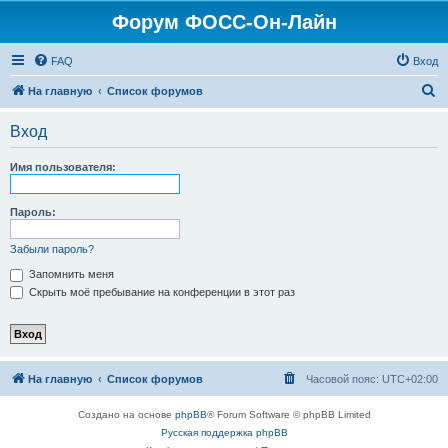
Форум ФОСС-Он-Лайн
FAQ
Вход
П
На главную
Список форумов
о
Вход
и
с
Имя пользователя:
к
Пароль:
Забыли пароль?
Запомнить меня
Скрыть моё пребывание на конференции в этот раз
На главную
Список форумов
Часовой пояс:
UTC+02:00
Создано на основе
phpBB
® Forum Software © phpBB Limited
Русская поддержка phpBB