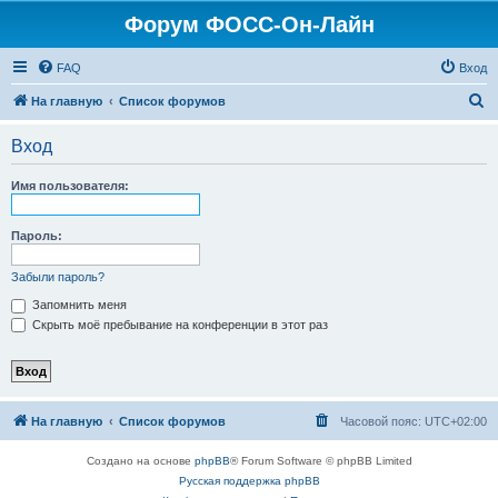
Форум ФОСС-Он-Лайн
FAQ
Вход
П
На главную
Список форумов
о
Вход
и
с
Имя пользователя:
к
Пароль:
Забыли пароль?
Запомнить меня
Скрыть моё пребывание на конференции в этот раз
На главную
Список форумов
Часовой пояс:
UTC+02:00
Создано на основе
phpBB
® Forum Software © phpBB Limited
Русская поддержка phpBB