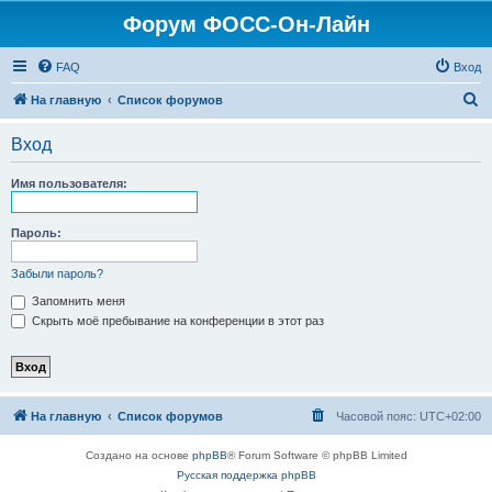
Форум ФОСС-Он-Лайн
FAQ
Вход
П
На главную
Список форумов
о
Вход
и
с
Имя пользователя:
к
Пароль:
Забыли пароль?
Запомнить меня
Скрыть моё пребывание на конференции в этот раз
На главную
Список форумов
Часовой пояс:
UTC+02:00
Создано на основе
phpBB
® Forum Software © phpBB Limited
Русская поддержка phpBB