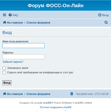
Форум ФОСС-Он-Лайн
FAQ
Вход
П
На главную
Список форумов
о
Вход
и
с
Имя пользователя:
к
Пароль:
Забыли пароль?
Запомнить меня
Скрыть моё пребывание на конференции в этот раз
На главную
Список форумов
Часовой пояс:
UTC+02:00
Создано на основе
phpBB
® Forum Software © phpBB Limited
Русская поддержка phpBB