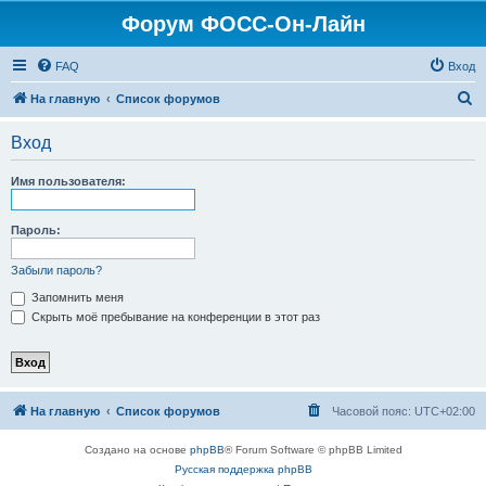
Форум ФОСС-Он-Лайн
FAQ
Вход
П
На главную
Список форумов
о
Вход
и
с
Имя пользователя:
к
Пароль:
Забыли пароль?
Запомнить меня
Скрыть моё пребывание на конференции в этот раз
На главную
Список форумов
Часовой пояс:
UTC+02:00
Создано на основе
phpBB
® Forum Software © phpBB Limited
Русская поддержка phpBB