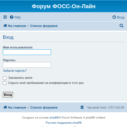
Форум ФОСС-Он-Лайн
FAQ
Вход
П
На главную
Список форумов
о
Вход
и
с
Имя пользователя:
к
Пароль:
Забыли пароль?
Запомнить меня
Скрыть моё пребывание на конференции в этот раз
На главную
Список форумов
Часовой пояс:
UTC+02:00
Создано на основе
phpBB
® Forum Software © phpBB Limited
Русская поддержка phpBB