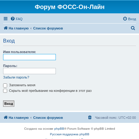
Форум ФОСС-Он-Лайн
FAQ
Вход
П
На главную
Список форумов
о
Вход
и
с
Имя пользователя:
к
Пароль:
Забыли пароль?
Запомнить меня
Скрыть моё пребывание на конференции в этот раз
На главную
Список форумов
Часовой пояс:
UTC+02:00
Создано на основе
phpBB
® Forum Software © phpBB Limited
Русская поддержка phpBB