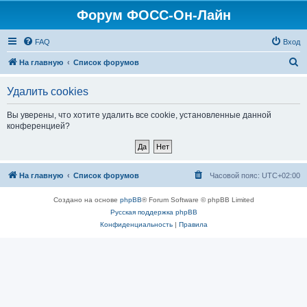
Форум ФОСС-Он-Лайн
FAQ
Вход
П
На главную
Список форумов
о
Удалить cookies
и
с
Вы уверены, что хотите удалить все cookie, установленные данной
конференцией?
к
На главную
Список форумов
Часовой пояс:
UTC+02:00
Создано на основе
phpBB
® Forum Software © phpBB Limited
Русская поддержка phpBB
Конфиденциальность
|
Правила