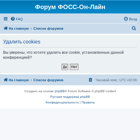
Форум ФОСС-Он-Лайн
FAQ
Вход
П
На главную
Список форумов
о
Удалить cookies
и
с
Вы уверены, что хотите удалить все cookie, установленные данной
конференцией?
к
На главную
Список форумов
Часовой пояс:
UTC+02:00
Создано на основе
phpBB
® Forum Software © phpBB Limited
Русская поддержка phpBB
Конфиденциальность
|
Правила