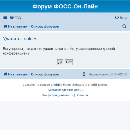
Форум ФОСС-Он-Лайн
FAQ
Вход
П
На главную
Список форумов
о
Удалить cookies
и
с
Вы уверены, что хотите удалить все cookie, установленные данной
конференцией?
к
На главную
Список форумов
Часовой пояс:
UTC+02:00
Создано на основе
phpBB
® Forum Software © phpBB Limited
Русская поддержка phpBB
Конфиденциальность
|
Правила