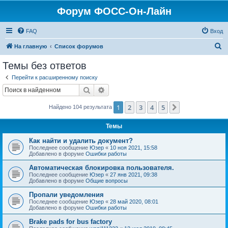
Форум ФОСС-Он-Лайн
FAQ
Вход
П
На главную
Список форумов
о
Темы без ответов
и
Перейти к расширенному поиску
с
Поиск
Расширенный поиск
к
1
2
3
4
5
След.
Найдено 104 результата
Темы
Как найти и удалить документ?
Последнее сообщение
Юзер
«
10 ноя 2021, 15:58
Добавлено в форуме
Ошибки работы
Автоматическая блокировка пользователя.
Последнее сообщение
Юзер
«
27 янв 2021, 09:38
Добавлено в форуме
Общие вопросы
Пропали уведомления
Последнее сообщение
Юзер
«
28 май 2020, 08:01
Добавлено в форуме
Ошибки работы
Brake pads for bus factory