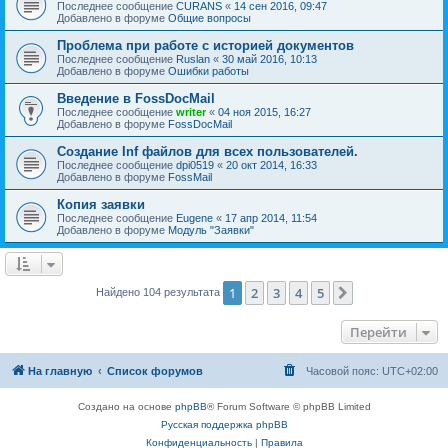
Последнее сообщение
CURANS
«
14 сен 2016, 09:47
Добавлено в форуме
Общие вопросы
Проблема при работе с историей документов
Последнее сообщение
Ruslan
«
30 май 2016, 10:13
Добавлено в форуме
Ошибки работы
Введение в FossDocMail
Последнее сообщение
writer
«
04 ноя 2015, 16:27
Добавлено в форуме
FossDocMail
Создание Inf файлов для всех пользователей.
Последнее сообщение
dpi0519
«
20 окт 2014, 16:33
Добавлено в форуме
FossMail
Копия заявки
Последнее сообщение
Eugene
«
17 апр 2014, 11:54
Добавлено в форуме
Модуль "Заявки"
1
2
3
4
5
След.
Найдено 104 результата
Перейти
На главную
Список форумов
Часовой пояс:
UTC+02:00
Создано на основе
phpBB
® Forum Software © phpBB Limited
Русская поддержка phpBB
Конфиденциальность
|
Правила