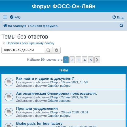
Форум ФОСС-Он-Лайн
FAQ
Вход
П
На главную
Список форумов
о
Темы без ответов
и
Перейти к расширенному поиску
с
Поиск
Расширенный поиск
к
1
2
3
4
5
След.
Найдено 104 результата
Темы
Как найти и удалить документ?
Последнее сообщение
Юзер
«
10 ноя 2021, 15:58
Добавлено в форуме
Ошибки работы
Автоматическая блокировка пользователя.
Последнее сообщение
Юзер
«
27 янв 2021, 09:38
Добавлено в форуме
Общие вопросы
Пропали уведомления
Последнее сообщение
Юзер
«
28 май 2020, 08:01
Добавлено в форуме
Ошибки работы
Brake pads for bus factory