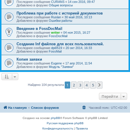
Последнее сообщение
CURANS
«
14 сен 2016, 09:47
Добавлено в форуме
Общие вопросы
Проблема при работе с историей документов
Последнее сообщение
Ruslan
«
30 май 2016, 10:13
Добавлено в форуме
Ошибки работы
Введение в FossDocMail
Последнее сообщение
writer
«
04 ноя 2015, 16:27
Добавлено в форуме
FossDocMail
Создание Inf файлов для всех пользователей.
Последнее сообщение
dpi0519
«
20 окт 2014, 16:33
Добавлено в форуме
FossMail
Копия заявки
Последнее сообщение
Eugene
«
17 апр 2014, 11:54
Добавлено в форуме
Модуль "Заявки"
1
2
3
4
5
След.
Найдено 104 результата
Перейти
На главную
Список форумов
Часовой пояс:
UTC+02:00
Создано на основе
phpBB
® Forum Software © phpBB Limited
Русская поддержка phpBB
Конфиденциальность
|
Правила