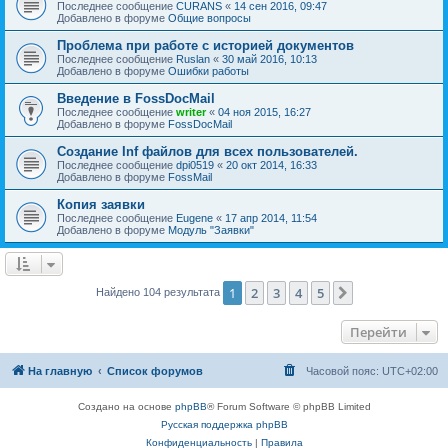
Последнее сообщение
CURANS
«
14 сен 2016, 09:47
Добавлено в форуме
Общие вопросы
Проблема при работе с историей документов
Последнее сообщение
Ruslan
«
30 май 2016, 10:13
Добавлено в форуме
Ошибки работы
Введение в FossDocMail
Последнее сообщение
writer
«
04 ноя 2015, 16:27
Добавлено в форуме
FossDocMail
Создание Inf файлов для всех пользователей.
Последнее сообщение
dpi0519
«
20 окт 2014, 16:33
Добавлено в форуме
FossMail
Копия заявки
Последнее сообщение
Eugene
«
17 апр 2014, 11:54
Добавлено в форуме
Модуль "Заявки"
1
2
3
4
5
След.
Найдено 104 результата
Перейти
На главную
Список форумов
Часовой пояс:
UTC+02:00
Создано на основе
phpBB
® Forum Software © phpBB Limited
Русская поддержка phpBB
Конфиденциальность
|
Правила