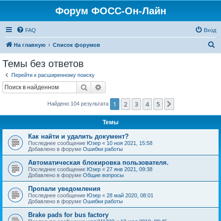
Форум ФОСС-Он-Лайн
FAQ
Вход
П
На главную
Список форумов
о
Темы без ответов
и
Перейти к расширенному поиску
с
Поиск
Расширенный поиск
к
1
2
3
4
5
След.
Найдено 104 результата
Темы
Как найти и удалить документ?
Последнее сообщение
Юзер
«
10 ноя 2021, 15:58
Добавлено в форуме
Ошибки работы
Автоматическая блокировка пользователя.
Последнее сообщение
Юзер
«
27 янв 2021, 09:38
Добавлено в форуме
Общие вопросы
Пропали уведомления
Последнее сообщение
Юзер
«
28 май 2020, 08:01
Добавлено в форуме
Ошибки работы
Brake pads for bus factory