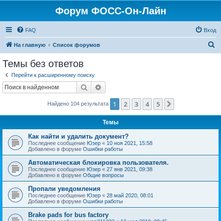
Форум ФОСС-Он-Лайн
FAQ
Вход
П
На главную
Список форумов
о
Темы без ответов
и
Перейти к расширенному поиску
с
Поиск
Расширенный поиск
к
1
2
3
4
5
След.
Найдено 104 результата
Темы
Как найти и удалить документ?
Последнее сообщение
Юзер
«
10 ноя 2021, 15:58
Добавлено в форуме
Ошибки работы
Автоматическая блокировка пользователя.
Последнее сообщение
Юзер
«
27 янв 2021, 09:38
Добавлено в форуме
Общие вопросы
Пропали уведомления
Последнее сообщение
Юзер
«
28 май 2020, 08:01
Добавлено в форуме
Ошибки работы
Brake pads for bus factory