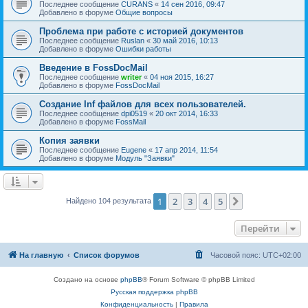
Последнее сообщение
CURANS
«
14 сен 2016, 09:47
Добавлено в форуме
Общие вопросы
Проблема при работе с историей документов
Последнее сообщение
Ruslan
«
30 май 2016, 10:13
Добавлено в форуме
Ошибки работы
Введение в FossDocMail
Последнее сообщение
writer
«
04 ноя 2015, 16:27
Добавлено в форуме
FossDocMail
Создание Inf файлов для всех пользователей.
Последнее сообщение
dpi0519
«
20 окт 2014, 16:33
Добавлено в форуме
FossMail
Копия заявки
Последнее сообщение
Eugene
«
17 апр 2014, 11:54
Добавлено в форуме
Модуль "Заявки"
1
2
3
4
5
След.
Найдено 104 результата
Перейти
На главную
Список форумов
Часовой пояс:
UTC+02:00
Создано на основе
phpBB
® Forum Software © phpBB Limited
Русская поддержка phpBB
Конфиденциальность
|
Правила