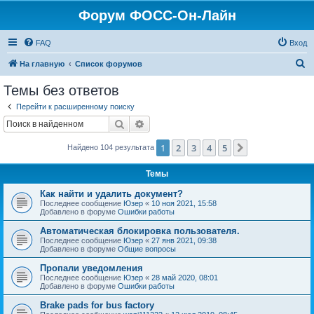
Форум ФОСС-Он-Лайн
FAQ
Вход
П
На главную
Список форумов
о
Темы без ответов
и
Перейти к расширенному поиску
с
Поиск
Расширенный поиск
к
1
2
3
4
5
След.
Найдено 104 результата
Темы
Как найти и удалить документ?
Последнее сообщение
Юзер
«
10 ноя 2021, 15:58
Добавлено в форуме
Ошибки работы
Автоматическая блокировка пользователя.
Последнее сообщение
Юзер
«
27 янв 2021, 09:38
Добавлено в форуме
Общие вопросы
Пропали уведомления
Последнее сообщение
Юзер
«
28 май 2020, 08:01
Добавлено в форуме
Ошибки работы
Brake pads for bus factory