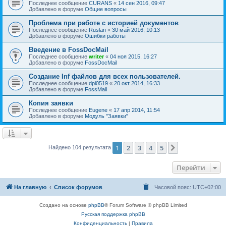
Последнее сообщение
CURANS
«
14 сен 2016, 09:47
Добавлено в форуме
Общие вопросы
Проблема при работе с историей документов
Последнее сообщение
Ruslan
«
30 май 2016, 10:13
Добавлено в форуме
Ошибки работы
Введение в FossDocMail
Последнее сообщение
writer
«
04 ноя 2015, 16:27
Добавлено в форуме
FossDocMail
Создание Inf файлов для всех пользователей.
Последнее сообщение
dpi0519
«
20 окт 2014, 16:33
Добавлено в форуме
FossMail
Копия заявки
Последнее сообщение
Eugene
«
17 апр 2014, 11:54
Добавлено в форуме
Модуль "Заявки"
1
2
3
4
5
След.
Найдено 104 результата
Перейти
На главную
Список форумов
Часовой пояс:
UTC+02:00
Создано на основе
phpBB
® Forum Software © phpBB Limited
Русская поддержка phpBB
Конфиденциальность
|
Правила