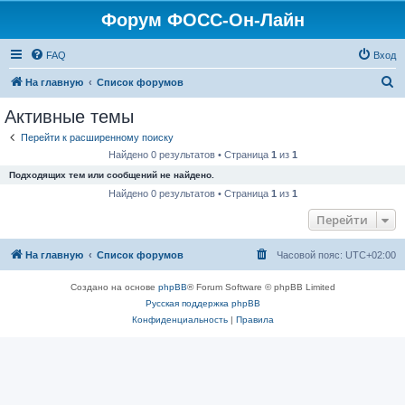
Форум ФОСС-Он-Лайн
FAQ
Вход
П
На главную
Список форумов
о
Активные темы
и
Перейти к расширенному поиску
с
Найдено 0 результатов • Страница
1
из
1
к
Подходящих тем или сообщений не найдено.
Найдено 0 результатов • Страница
1
из
1
Перейти
На главную
Список форумов
Часовой пояс:
UTC+02:00
Создано на основе
phpBB
® Forum Software © phpBB Limited
Русская поддержка phpBB
Конфиденциальность
|
Правила