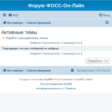
Форум ФОСС-Он-Лайн
FAQ
Вход
П
На главную
Список форумов
о
Активные темы
и
Перейти к расширенному поиску
с
Найдено 0 результатов • Страница
1
из
1
к
Подходящих тем или сообщений не найдено.
Найдено 0 результатов • Страница
1
из
1
Перейти
На главную
Список форумов
Часовой пояс:
UTC+02:00
Создано на основе
phpBB
® Forum Software © phpBB Limited
Русская поддержка phpBB
Конфиденциальность
|
Правила