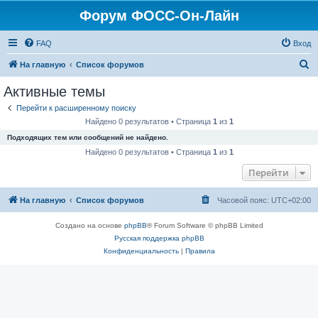
Форум ФОСС-Он-Лайн
FAQ
Вход
П
На главную
Список форумов
о
Активные темы
и
Перейти к расширенному поиску
с
Найдено 0 результатов • Страница
1
из
1
к
Подходящих тем или сообщений не найдено.
Найдено 0 результатов • Страница
1
из
1
Перейти
На главную
Список форумов
Часовой пояс:
UTC+02:00
Создано на основе
phpBB
® Forum Software © phpBB Limited
Русская поддержка phpBB
Конфиденциальность
|
Правила