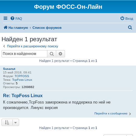
Форум ФОСС-Он-Лайн
FAQ
Вход
П
На главную
Список форумов
о
Найден 1 результат
и
Перейти к расширенному поиску
с
Поиск
Расширенный поиск
к
Найден 1 результат • Страница
1
из
1
Susanut
15 май 2018, 09:41
Форум:
TCPFOSS
Тема:
TcpFoss Linux
Ответы:
5
Просмотры:
1269882
Re: TcpFoss Linux
К сожалению,TcpFoss заморожена и поддержка по ней не
производится. Линукс версия
Перейти к сообщению
Найден 1 результат • Страница
1
из
1