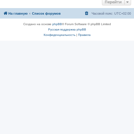
Перейти
На главную
Список форумов
Часовой пояс:
UTC+02:00
Создано на основе
phpBB
® Forum Software © phpBB Limited
Русская поддержка phpBB
Конфиденциальность
|
Правила