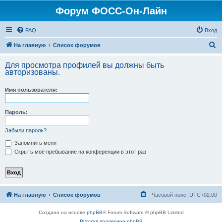
Форум ФОСС-Он-Лайн
FAQ
Вход
П
На главную
Список форумов
о
Для просмотра профилей вы должны быть
и
авторизованы.
с
Имя пользователя:
к
Пароль:
Забыли пароль?
Запомнить меня
Скрыть моё пребывание на конференции в этот раз
На главную
Список форумов
Часовой пояс:
UTC+02:00
Создано на основе
phpBB
® Forum Software © phpBB Limited
Русская поддержка phpBB