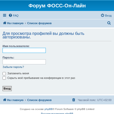
Форум ФОСС-Он-Лайн
FAQ
Вход
П
На главную
Список форумов
о
Для просмотра профилей вы должны быть
и
авторизованы.
с
Имя пользователя:
к
Пароль:
Забыли пароль?
Запомнить меня
Скрыть моё пребывание на конференции в этот раз
На главную
Список форумов
Часовой пояс:
UTC+02:00
Создано на основе
phpBB
® Forum Software © phpBB Limited
Русская поддержка phpBB