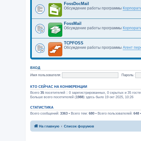
FossDocMail
Обсуждение работы программы
Корпорати
FossMail
Обсуждение работы программы
Корпорати
TCPFOSS
Обсуждение работы программы
Агент пе
ВХОД
Имя пользователя:
Пароль:
КТО СЕЙЧАС НА КОНФЕРЕНЦИИ
Всего
35
посетителей :: 0 зарегистрированных, 0 скрытых и 35 гост
Больше всего посетителей (
1988
) здесь было 19 окт 2025, 10:26
СТАТИСТИКА
Всего сообщений:
3363
• Всего тем:
680
• Всего пользователей:
648
•
На главную
Список форумов