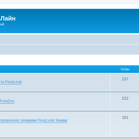
Лайн
гий
ТЕМЫ
157
та FossLook
222
 FossDoc
161
правления заявками FossLook Заявка