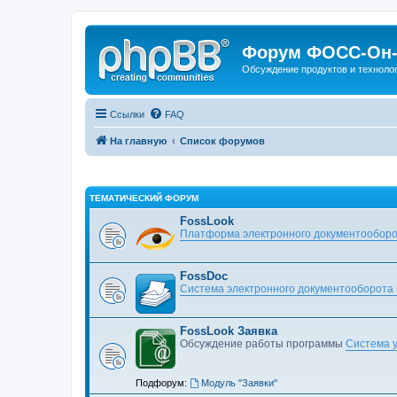
Форум ФОСС-Он-
Обсуждение продуктов и техноло
Ссылки
FAQ
На главную
Список форумов
ТЕМАТИЧЕСКИЙ ФОРУМ
FossLook
Платформа электронного документооборо
FossDoc
Система электронного документооборота
FossLook Заявка
Обсуждение работы программы
Система у
Подфорум:
Модуль "Заявки"